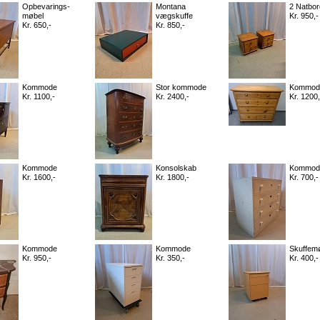
Opbevarings-
Montana
2 Natbo
møbel
vægskuffe
Kr. 950,-
Kr. 650,-
Kr. 850,-
Kommode
Stor kommode
Kommod
Kr. 1100,-
Kr. 2400,-
Kr. 1200,
Kommode
Konsolskab
Kommod
Kr. 1600,-
Kr. 1800,-
Kr. 700,-
Kommode
Kommode
Skuffem
Kr. 950,-
Kr. 350,-
Kr. 400,-