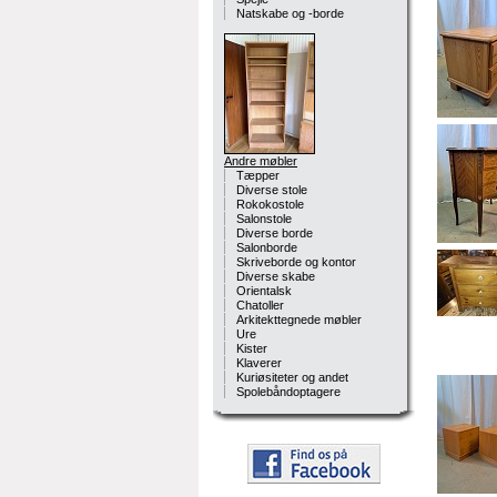
Natskabe og -borde
Andre møbler
Tæpper
Diverse stole
Rokokostole
Salonstole
Diverse borde
Salonborde
Skriveborde og kontor
Diverse skabe
Orientalsk
Chatoller
Arkitekttegnede møbler
Ure
Kister
Klaverer
Kuriøsiteter og andet
Spolebåndoptagere