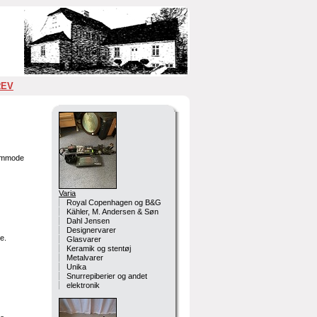
REV
ommode
Varia
Royal Copenhagen og B&G
Kähler, M. Andersen & Søn
Dahl Jensen
Designervarer
e.
Glasvarer
Keramik og stentøj
Metalvarer
Unika
Snurrepiberier og andet
elektronik