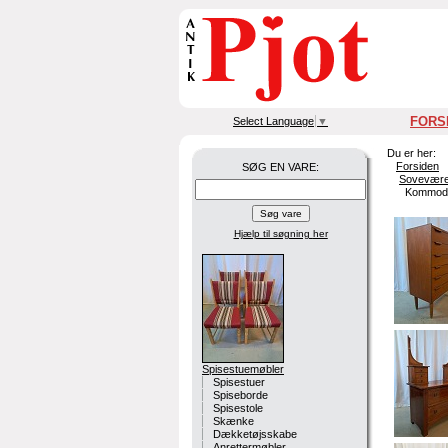
FORS
Select Language
▼
Du er her:
Forsiden
SØG EN VARE:
Sovevære
Kommod
Hjælp til søgning
her
Spisestuemøbler
Spisestuer
Spiseborde
Spisestole
Skænke
Dækketøjsskabe
Anrettermøbler