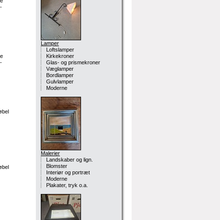
e
-
Lamper
Loftslamper
e
Kirkekroner
-
Glas- og prismekroner
Væglamper
Bordlamper
Gulvlamper
Moderne
øbel
Malerier
Landskaber og lign.
Blomster
øbel
Interiør og portræt
Moderne
Plakater, tryk o.a.