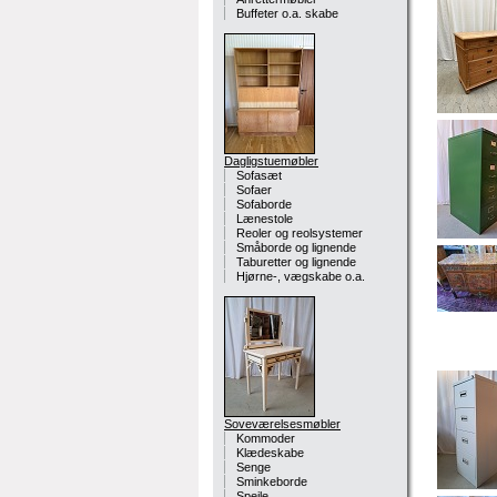
Buffeter o.a. skabe
Dagligstuemøbler
Sofasæt
Sofaer
Sofaborde
Lænestole
Reoler og reolsystemer
Småborde og lignende
Taburetter og lignende
Hjørne-, vægskabe o.a.
Soveværelsesmøbler
Kommoder
Klædeskabe
Senge
Sminkeborde
Spejle