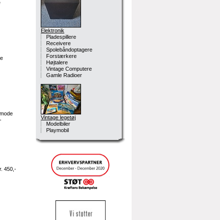
e
Elektronik
Pladespillere
Receivere
Spolebåndoptagere
Forstærkere
e
Højtalere
Vintage Computere
Gamle Radioer
mmode
Vintage legetøj
-
Modelbiler
Playmobil
. 450,-