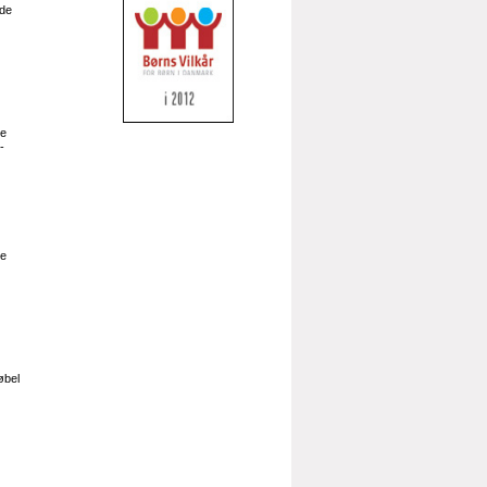
rde
e
-
e
øbel