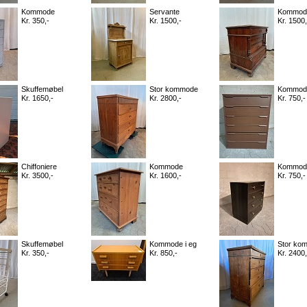
Kommode
Servante
Kommod
Kr. 350,-
Kr. 1500,-
Kr. 1500,
Skuffemøbel
Stor kommode
Kommod
Kr. 1650,-
Kr. 2800,-
Kr. 750,-
Chiffoniere
Kommode
Kommod
Kr. 3500,-
Kr. 1600,-
Kr. 750,-
Skuffemøbel
Kommode i eg
Stor ko
Kr. 350,-
Kr. 850,-
Kr. 2400,