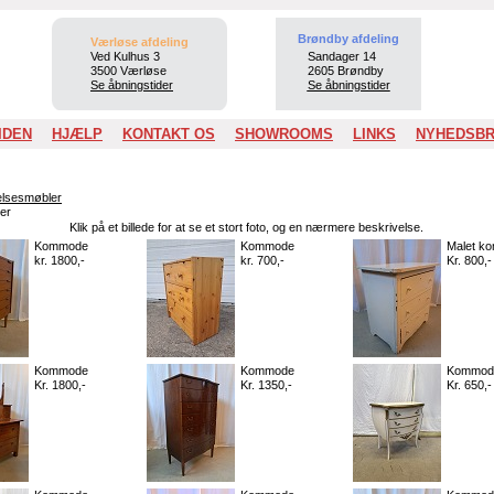
Brøndby afdeling
Værløse afdeling
Ved Kulhus 3
Sandager 14
3500 Værløse
2605 Brøndby
Se åbningstider
Se åbningstider
IDEN
HJÆLP
KONTAKT OS
SHOWROOMS
LINKS
NYHEDSB
lsesmøbler
er
Klik på et billede for at se et stort foto, og en nærmere beskrivelse.
Kommode
Kommode
Malet k
kr. 1800,-
kr. 700,-
Kr. 800,-
Kommode
Kommode
Kommod
Kr. 1800,-
Kr. 1350,-
Kr. 650,-