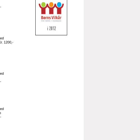
-
med
r. 1200,-
med
-
med
b
-