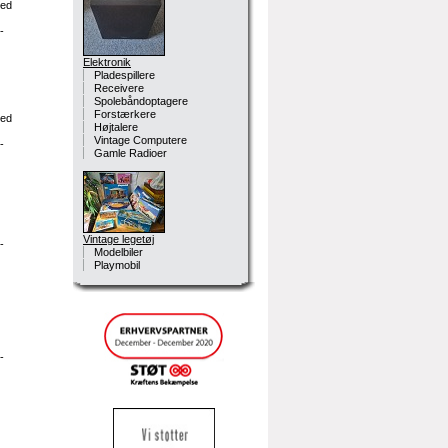
med
-
Elektronik
Pladespillere
Receivere
Spolebåndoptagere
Forstærkere
med
Højtalere
Vintage Computere
-
Gamle Radioer
Vintage legetøj
-
Modelbiler
Playmobil
-