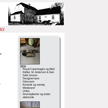
REV
e
Varia
Royal Copenhagen og B&G
Kähler, M. Andersen & Søn
Dahl Jensen
Designervarer
Glasvarer
-
Keramik og stentøj
Metalvarer
Unika
Snurrepiberier og andet
elektronik