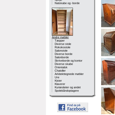
Natskabe og -borde
Andre møbler
Tæpper
Diverse stole
Rokokostole
Salonstole
Diverse borde
Salonborde
Skriveborde og kontor
Diverse skabe
Orientalsk
Chatoller
Arkitekttegnede møbler
Ure
Kister
Klaverer
Kuriøsiteter og andet
Spolebåndoptagere