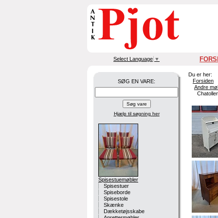
FORS
Select Language
▼
Du er her:
Forsiden
SØG EN VARE:
Andre mø
Chatoller
Hjælp til søgning
her
Spisestuemøbler
Spisestuer
Spiseborde
Spisestole
Skænke
Dækketøjsskabe
Anrettermøbler