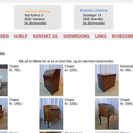
Brøndby afdeling
Værløse afdeling
Ved Kulhus 3
Sandager 14
3500 Værløse
2605 Brøndby
Se åbningstider
Se åbningstider
IDEN
HJÆLP
KONTAKT OS
SHOWROOMS
LINKS
NYHEDSB
bler
Klik på et billede for at se et stort foto, og en nærmere beskrivelse.
Chatol
Chatol
Kommod
Kr. 750,-
kr. 1200,-
Kr. 450,-
Chatol
Chatol
Chatol
Kr. 1450,-
Kr. 2200,-
Kr. 1950,