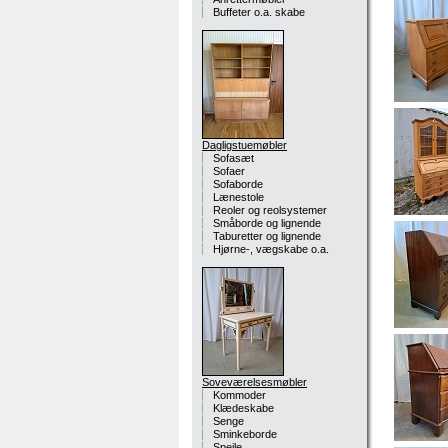
Buffeter o.a. skabe
Dagligstuemøbler
Sofasæt
Sofaer
Sofaborde
Lænestole
Reoler og reolsystemer
Småborde og lignende
Taburetter og lignende
Hjørne-, vægskabe o.a.
Soveværelsesmøbler
Kommoder
Klædeskabe
Senge
Sminkeborde
Spejle