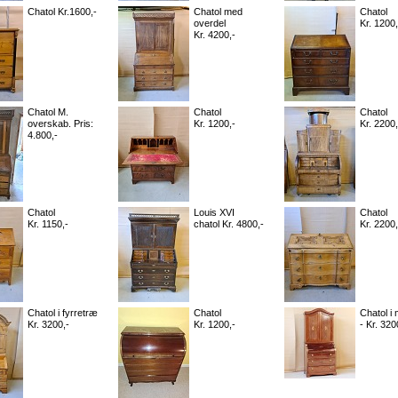
Chatol Kr.1600,-
Chatol med
Chatol
overdel
Kr. 1200,
Kr. 4200,-
Chatol M.
Chatol
Chatol
overskab. Pris:
Kr. 1200,-
Kr. 2200,
4.800,-
Chatol
Louis XVI
Chatol
Kr. 1150,-
chatol Kr. 4800,-
Kr. 2200,
Chatol i fyrretræ
Chatol
Chatol i
Kr. 3200,-
Kr. 1200,-
- Kr. 320