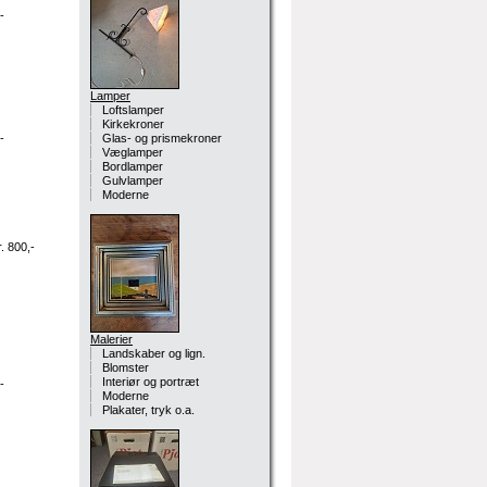
-
Lamper
Loftslamper
Kirkekroner
-
Glas- og prismekroner
Væglamper
Bordlamper
Gulvlamper
Moderne
. 800,-
Malerier
Landskaber og lign.
Blomster
Interiør og portræt
-
Moderne
Plakater, tryk o.a.