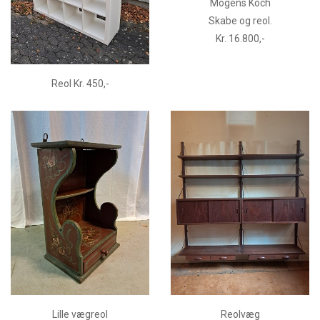
Mogens Koch
Skabe og reol.
Kr. 16.800,-
Reol Kr. 450,-
Lille vægreol
Reolvæg