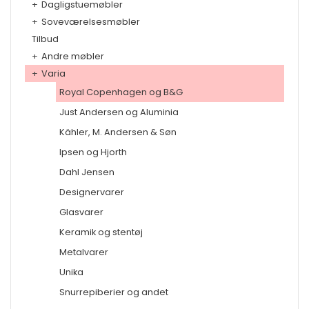
+
Dagligstuemøbler
+
Soveværelsesmøbler
Tilbud
+
Andre møbler
+
Varia
Royal Copenhagen og B&G
Just Andersen og Aluminia
Kähler, M. Andersen & Søn
Ipsen og Hjorth
Dahl Jensen
Designervarer
Glasvarer
Keramik og stentøj
Metalvarer
Unika
Snurrepiberier og andet