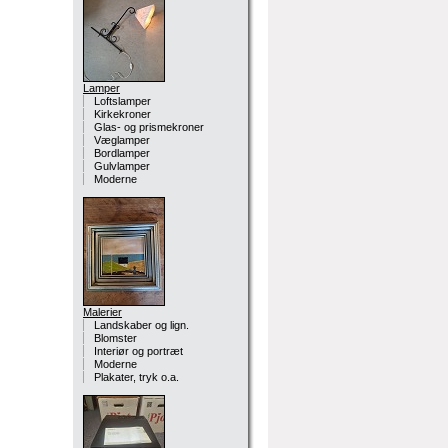
Lamper
Loftslamper
Kirkekroner
Glas- og prismekroner
Væglamper
Bordlamper
Gulvlamper
Moderne
Malerier
Landskaber og lign.
Blomster
Interiør og portræt
Moderne
Plakater, tryk o.a.