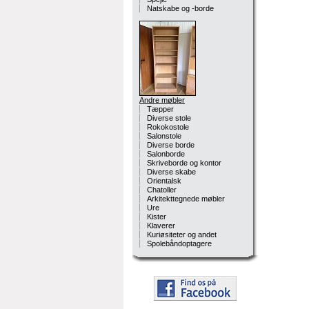
Natskabe og -borde
Andre møbler
Tæpper
Diverse stole
Rokokostole
Salonstole
Diverse borde
Salonborde
Skriveborde og kontor
Diverse skabe
Orientalsk
Chatoller
Arkitekttegnede møbler
Ure
Kister
Klaverer
Kuriøsiteter og andet
Spolebåndoptagere