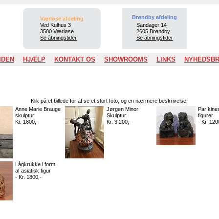
Brøndby afdeling
Værløse afdeling
Ved Kulhus 3
Sandager 14
3500 Værløse
2605 Brøndby
Se åbningstider
Se åbningstider
IDEN
HJÆLP
KONTAKT OS
SHOWROOMS
LINKS
NYHEDSB
Klik på et billede for at se et stort foto, og en nærmere beskrivelse.
Anne Marie Brauge
Jørgen Minor
Par kine
skulptur
Skulptur
figurer
Kr. 1800,-
Kr. 3.200,-
- Kr. 120
Lågkrukke i form
af asiatisk figur
- Kr. 1800,-