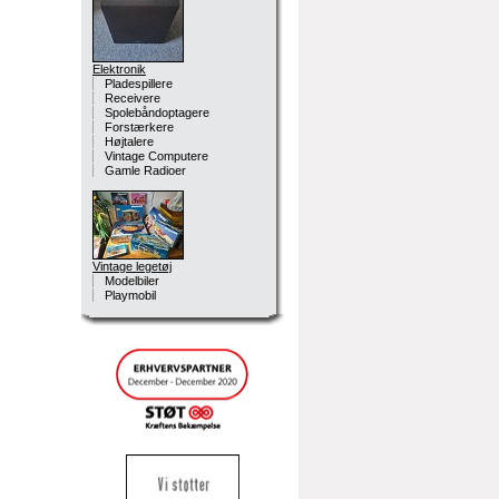
Elektronik
Pladespillere
Receivere
Spolebåndoptagere
Forstærkere
Højtalere
Vintage Computere
Gamle Radioer
Vintage legetøj
Modelbiler
Playmobil