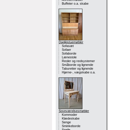
Buffeter o.a. skabe
Dagligstuemøbler
Sofasæt
Sofaer
Sofaborde
Lænestole
Reoler og reolsystemer
Småborde og lignende
Taburetter og lignende
Hjørne-, vægskabe o.a.
Soveværelsesmøbler
Kommoder
Klædeskabe
Senge
Sminkeborde
Spejle