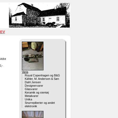
REV
siske
0,-
Varia
Royal Copenhagen og B&G
Kähler, M. Andersen & Søn
Dahl Jensen
Designervarer
Glasvarer
Keramik og stentøj
Metalvarer
Unika
Snurrepiberier og andet
elektronik