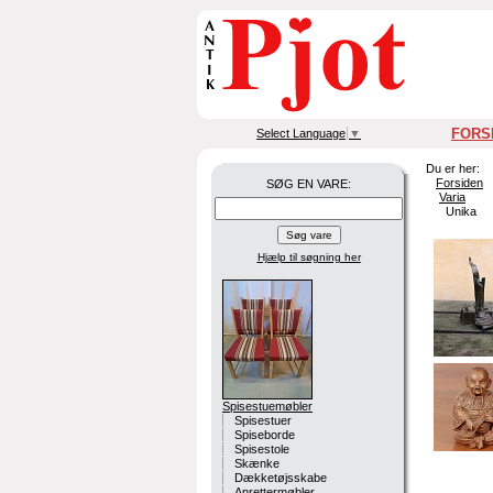
FORS
Select Language
▼
Du er her:
Forsiden
SØG EN VARE:
Varia
Unika
Hjælp til søgning
her
Spisestuemøbler
Spisestuer
Spiseborde
Spisestole
Skænke
Dækketøjsskabe
Anrettermøbler