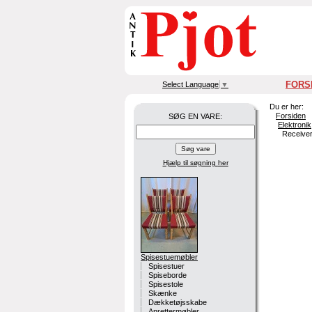
FORS
Select Language
▼
Du er her:
Forsiden
SØG EN VARE:
Elektronik
Receiver
Hjælp til søgning
her
Spisestuemøbler
Spisestuer
Spiseborde
Spisestole
Skænke
Dækketøjsskabe
Anrettermøbler