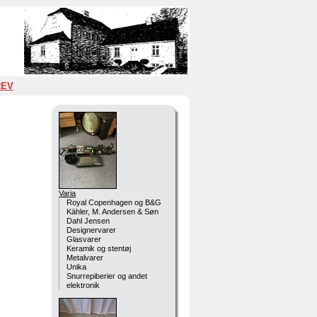
REV
Varia
Royal Copenhagen og B&G
Kähler, M. Andersen & Søn
Dahl Jensen
Designervarer
Glasvarer
Keramik og stentøj
Metalvarer
Unika
Snurrepiberier og andet
elektronik