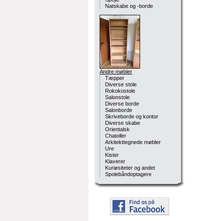
Natskabe og -borde
Andre møbler
Tæpper
Diverse stole
Rokokostole
Salonstole
Diverse borde
Salonborde
Skriveborde og kontor
Diverse skabe
Orientalsk
Chatoller
Arkitekttegnede møbler
Ure
Kister
Klaverer
Kuriøsiteter og andet
Spolebåndoptagere