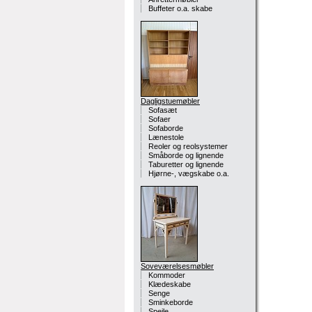
Buffeter o.a. skabe
Dagligstuemøbler
Sofasæt
Sofaer
Sofaborde
Lænestole
Reoler og reolsystemer
Småborde og lignende
Taburetter og lignende
Hjørne-, vægskabe o.a.
Soveværelsesmøbler
Kommoder
Klædeskabe
Senge
Sminkeborde
Spejle