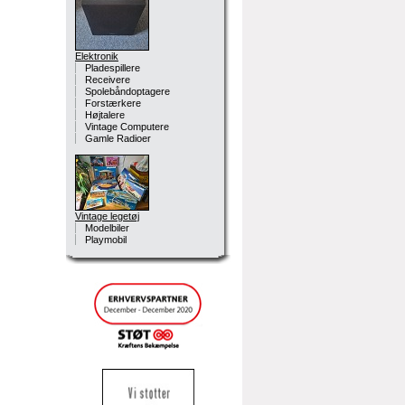
Elektronik
Pladespillere
Receivere
Spolebåndoptagere
Forstærkere
Højtalere
Vintage Computere
Gamle Radioer
Vintage legetøj
Modelbiler
Playmobil