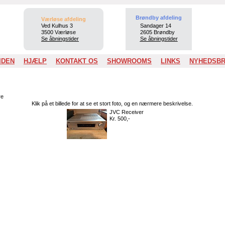
Brøndby afdeling
Værløse afdeling
Ved Kulhus 3
Sandager 14
3500 Værløse
2605 Brøndby
Se åbningstider
Se åbningstider
IDEN
HJÆLP
KONTAKT OS
SHOWROOMS
LINKS
NYHEDSB
e
Klik på et billede for at se et stort foto, og en nærmere beskrivelse.
JVC Receiver
Kr. 500,-