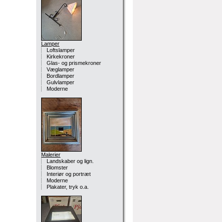
Lamper
Loftslamper
Kirkekroner
Glas- og prismekroner
Væglamper
Bordlamper
Gulvlamper
Moderne
Malerier
Landskaber og lign.
Blomster
Interiør og portræt
Moderne
Plakater, tryk o.a.