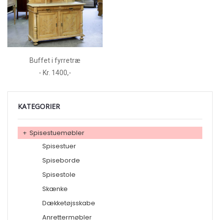
Buffet i fyrretræ
- Kr. 1400,-
KATEGORIER
+
Spisestuemøbler
Spisestuer
Spiseborde
Spisestole
Skænke
Dækketøjsskabe
Anrettermøbler