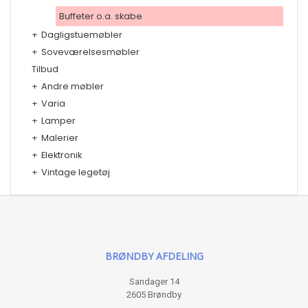
Buffeter o.a. skabe
+
Dagligstuemøbler
+
Soveværelsesmøbler
Tilbud
+
Andre møbler
+
Varia
+
Lamper
+
Malerier
+
Elektronik
+
Vintage legetøj
BRØNDBY AFDELING
Sandager 14
2605 Brøndby