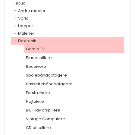
Tilbud
+
Andre møbler
+
Varia
+
Lamper
+
Malerier
+
Elektronik
Gamle TV
Pladespillere
Receivere
Spolebåndoptagere
Kassettebåndoptagere
Forstærkere
Højtalere
Blu-Ray afspillere
Vintage Computere
CD afspillere