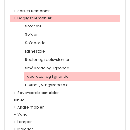
+
Spisestuemøbler
+
Dagligstuemøbler
Sofasæt
Sofaer
Sofaborde
Lænestole
Reoler og reolsystemer
Småborde og lignende
Taburetter og lignende
Hjørne-, vægskabe o.a.
+
Soveværelsesmøbler
Tilbud
+
Andre møbler
+
Varia
+
Lamper
+
Malerier