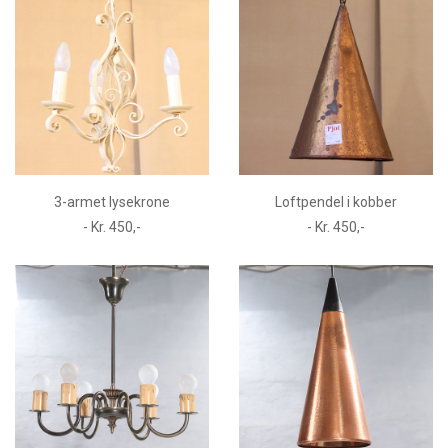
3-armet lysekrone
Loftpendel i kobber
- Kr. 450,-
- Kr. 450,-