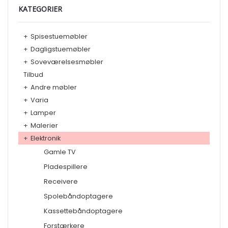
KATEGORIER
+
Spisestuemøbler
+
Dagligstuemøbler
+
Soveværelsesmøbler
Tilbud
+
Andre møbler
+
Varia
+
Lamper
+
Malerier
+
Elektronik
Gamle TV
Pladespillere
Receivere
Spolebåndoptagere
Kassettebåndoptagere
Forstærkere