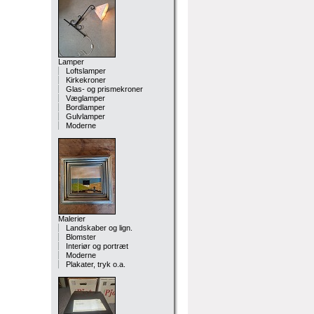
Lamper
Loftslamper
Kirkekroner
Glas- og prismekroner
Væglamper
Bordlamper
Gulvlamper
Moderne
Malerier
Landskaber og lign.
Blomster
Interiør og portræt
Moderne
Plakater, tryk o.a.