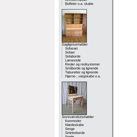
Buffeter o.a. skabe
Dagligstuemøbler
Sofasæt
Sofaer
Sofaborde
Lænestole
Reoler og reolsystemer
Småborde og lignende
Taburetter og lignende
Hjørne-, vægskabe o.a.
Soveværelsesmøbler
Kommoder
Klædeskabe
Senge
Sminkeborde
Spejle