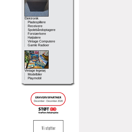
Elektronik
Pladespillere
Receivere
Spolebåndoptagere
Forstærkere
Højtalere
Vintage Computere
Gamle Radioer
Vintage legetøj
Modelbiler
Playmobil