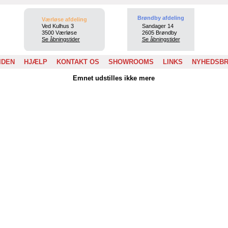
Brøndby afdeling
Værløse afdeling
Ved Kulhus 3
Sandager 14
3500 Værløse
2605 Brøndby
Se åbningstider
Se åbningstider
IDEN
HJÆLP
KONTAKT OS
SHOWROOMS
LINKS
NYHEDSB
Emnet udstilles ikke mere