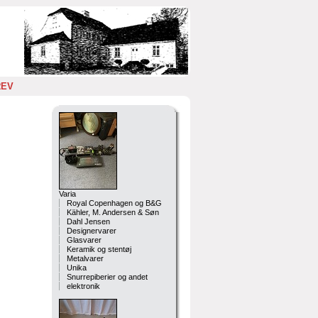
REV
Varia
Royal Copenhagen og B&G
Kähler, M. Andersen & Søn
Dahl Jensen
Designervarer
Glasvarer
Keramik og stentøj
Metalvarer
Unika
Snurrepiberier og andet
elektronik