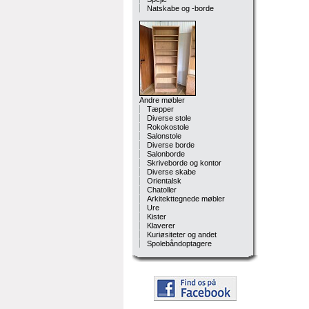
Natskabe og -borde
Andre møbler
Tæpper
Diverse stole
Rokokostole
Salonstole
Diverse borde
Salonborde
Skriveborde og kontor
Diverse skabe
Orientalsk
Chatoller
Arkitekttegnede møbler
Ure
Kister
Klaverer
Kuriøsiteter og andet
Spolebåndoptagere