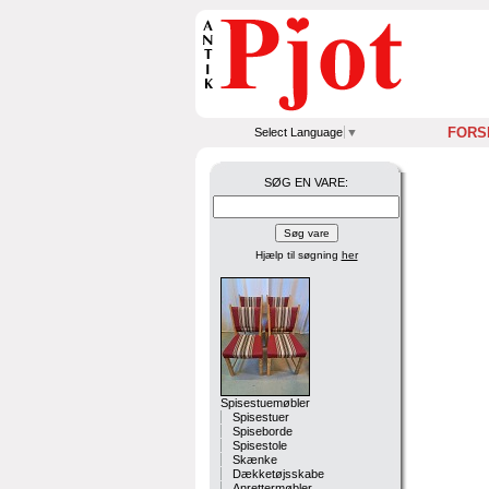
FORS
Select Language
▼
SØG EN VARE:
Hjælp til søgning
her
Spisestuemøbler
Spisestuer
Spiseborde
Spisestole
Skænke
Dækketøjsskabe
Anrettermøbler