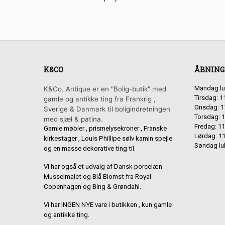
K&CO
ÅBNING
Mandag lu
K&Co. Antique er en "Bolig-butik" med
Tirsdag: 1
gamle og antikke ting fra Frankrig ,
Onsdag: 1
Sverige & Danmark til boligindretningen
Torsdag: 1
med sjæl & patina.
Fredag: 11
Gamle møbler , prismelysekroner , Franske
Lørdag: 11
kirkestager , Louis Phillipe sølv kamin spejle
Søndag lu
og en masse dekorative ting til.
Vi har også et udvalg af Dansk porcelæn
Musselmalet og Blå Blomst fra Royal
Copenhagen og Bing & Grøndahl.
Vi har INGEN NYE vare i butikken , kun gamle
og antikke ting.