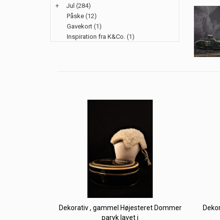
+
Jul
(284)
Påske
(12)
Gavekort
(1)
Inspiration fra K&Co.
(1)
Dekorativ , gammel Højesteret Dommer
Dekor
paryk lavet i