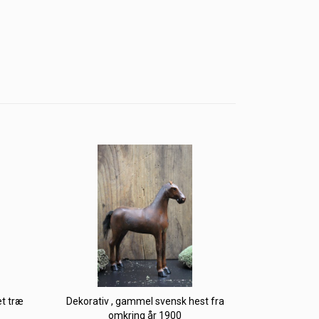
et træ
Dekorativ , gammel svensk hest fra
omkring år 1900