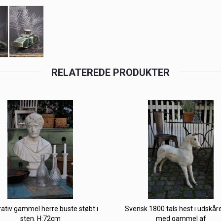
RELATEREDE PRODUKTER
ativ gammel herre buste støbt i
Svensk 1800 tals hest i udskår
sten. H:72cm
med gammel af