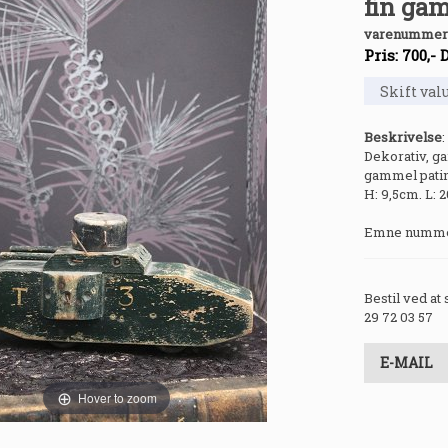
fin gam
varenummer
Pris:
700
,-
Beskrivelse
:
Dekorativ, g
gammel patin
H: 9,5cm. L: 
Emne nummer
Bestil ved at
29 72 03 57
E-MAIL
Hover to zoom