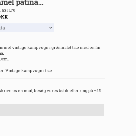
mel patina...
:
635279
DKK
ammel vintage kampvogn i grønmalet træ med en fin
a.
20cm.
: Vintage kampvogn i træ
 skrive os en mail, besøg vores butik eller ring på +45