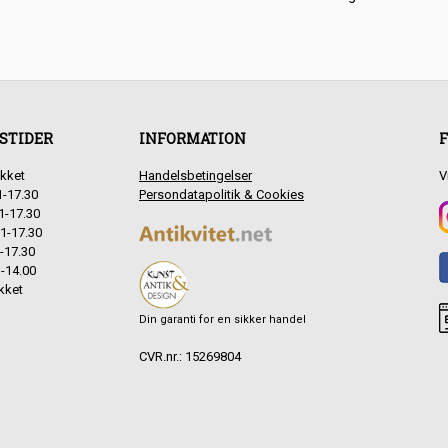
STIDER
INFORMATION
F
kket
Handelsbetingelser
V
1-17.30
Persondatapolitik & Cookies
1-17.30
1-17.30
-17.30
-14.00
kket
Din garanti for en sikker handel
CVR.nr.: 15269804