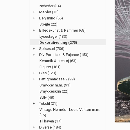
Nyheder
(34)
+
Møbler
(75)
+
Belysning
(56)
Spejle
(22)
+
Billedekunst & Rammer
(68)
Lysestager
(130)
Dekorative ting
(275)
+
Spisestel
(706)
+
Div. Porcelæn & Fajance
(153)
Keramik & stentøj
(63)
Figurer
(181)
+
Glas
(123)
+
Fattigmandssølv
(99)
Smykker m.m.
(91)
Smykkeskrin
(22)
Sølv
(48)
+
Tekstil
(21)
Vintage Hermés - Louis Vuitton m.m.
(15)
Til haven
(17)
+
Diverse
(184)