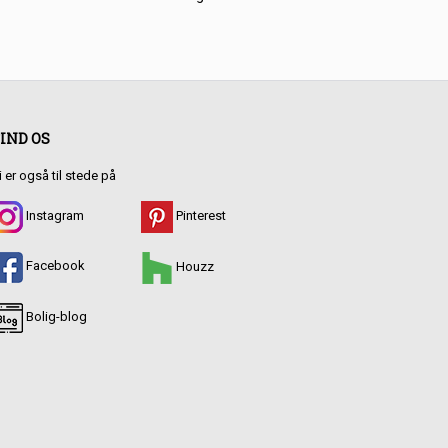
IND OS
i er også til stede på
Instagram
Pinterest
Facebook
Houzz
Bolig-blog