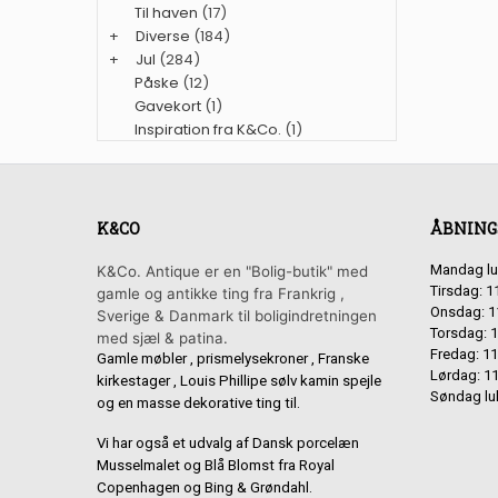
Til haven
(17)
+
Diverse
(184)
+
Jul
(284)
Påske
(12)
Gavekort
(1)
Inspiration fra K&Co.
(1)
K&CO
ÅBNING
Mandag lu
K&Co. Antique er en "Bolig-butik" med
Tirsdag: 1
gamle og antikke ting fra Frankrig ,
Onsdag: 1
Sverige & Danmark til boligindretningen
Torsdag: 1
med sjæl & patina.
Fredag: 11
Gamle møbler , prismelysekroner , Franske
Lørdag: 11
kirkestager , Louis Phillipe sølv kamin spejle
Søndag lu
og en masse dekorative ting til.
Vi har også et udvalg af Dansk porcelæn
Musselmalet og Blå Blomst fra Royal
Copenhagen og Bing & Grøndahl.