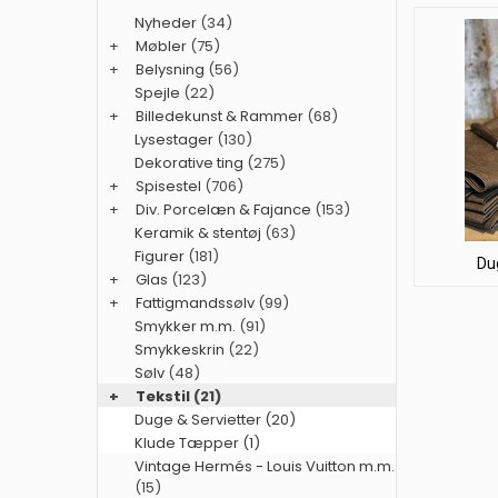
Nyheder
(34)
+
Møbler
(75)
+
Belysning
(56)
Spejle
(22)
+
Billedekunst & Rammer
(68)
Lysestager
(130)
Dekorative ting
(275)
+
Spisestel
(706)
+
Div. Porcelæn & Fajance
(153)
Keramik & stentøj
(63)
Figurer
(181)
Du
+
Glas
(123)
+
Fattigmandssølv
(99)
Smykker m.m.
(91)
Smykkeskrin
(22)
Sølv
(48)
+
Tekstil
(21)
Duge & Servietter (20)
Klude Tæpper (1)
Vintage Hermés - Louis Vuitton m.m.
(15)