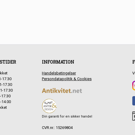
STIDER
INFORMATION
F
kket
Handelsbetingelser
V
1-17.30
Persondatapolitik & Cookies
1-17.30
1-17.30
-17.30
-14.00
kket
Din garanti for en sikker handel
CVR.nr.: 15269804