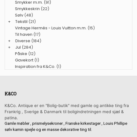
Smykker m.m.
(91)
Smykkeskrin
(22)
Sølv
(48)
+
Tekstil
(21)
Vintage Hermés - Louis Vuitton m.m.
(15)
Til haven
(17)
+
Diverse
(184)
+
Jul
(284)
Påske
(12)
Gavekort
(1)
Inspiration fra K&Co.
(1)
K&CO
K&Co. Antique er en "Bolig-butik" med gamle og antikke ting fra
Frankrig , Sverige & Danmark til boligindretningen med sjæl &
patina.
Gamle møbler , prismelysekroner , Franske kirkestager , Louis Phillipe
sølv kamin spejle og en masse dekorative ting til.