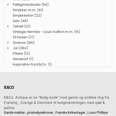
+
Fattigmandssølv
(99)
Smykker m.m.
(91)
Smykkeskrin
(22)
Sølv
(48)
+
Tekstil
(21)
Vintage Hermés - Louis Vuitton m.m.
(15)
Til haven
(17)
+
Diverse
(186)
+
Jul
(284)
Påske
(12)
Gavekort
(1)
Inspiration fra K&Co.
(1)
K&CO
K&Co. Antique er en "Bolig-butik" med gamle og antikke ting fra
Frankrig , Sverige & Danmark til boligindretningen med sjæl &
patina.
Gamle møbler , prismelysekroner , Franske kirkestager , Louis Phillipe