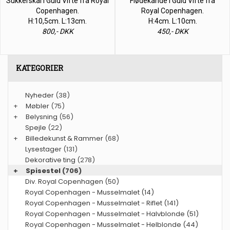
Sukkerskål i Guld Vifte fra Royal
Flødekande i Guld Vifte fra
Copenhagen.
Royal Copenhagen.
H:10,5cm. L:13cm.
H:4cm. L:10cm.
800,- DKK
450,- DKK
KATEGORIER
Nyheder
(38)
+
Møbler
(75)
+
Belysning
(56)
Spejle
(22)
+
Billedekunst & Rammer
(68)
Lysestager
(131)
Dekorative ting
(278)
+
Spisestel
(706)
Div. Royal Copenhagen (50)
Royal Copenhagen - Musselmalet (14)
Royal Copenhagen - Musselmalet - Riflet (141)
Royal Copenhagen - Musselmalet - Halvblonde (51)
Royal Copenhagen - Musselmalet - Helblonde (44)