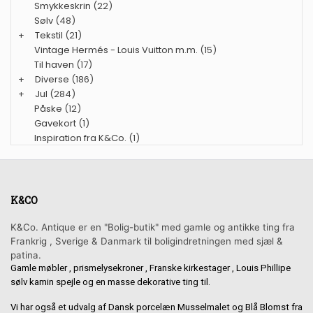
Smykkeskrin
(22)
Sølv
(48)
+
Tekstil
(21)
Vintage Hermés - Louis Vuitton m.m.
(15)
Til haven
(17)
+
Diverse
(186)
+
Jul
(284)
Påske
(12)
Gavekort
(1)
Inspiration fra K&Co.
(1)
K&CO
K&Co. Antique er en "Bolig-butik" med gamle og antikke ting fra
Frankrig , Sverige & Danmark til boligindretningen med sjæl &
patina.
Gamle møbler , prismelysekroner , Franske kirkestager , Louis Phillipe
sølv kamin spejle og en masse dekorative ting til.
Vi har også et udvalg af Dansk porcelæn Musselmalet og Blå Blomst fra