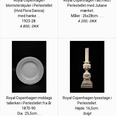
Royal Copenhagen
Royal Copenhagen fad med i
blomsterskjuler i Perlestellet
Perlestellet med Juliane
(Hvid Flora Danica)
mærket.
med hanke. . .
Måler : 26x28cm. . . .
1923-28.
4.200,- DKK
4.800,- DKK
Royal Copenhagen middags
Royal Copenhagen lysestage i
tallerken i Perlestellet fra år
Perlestellet.
1870-90.
Højde: 16,5cm.
Dia. :25,5cm. . .
Solgt