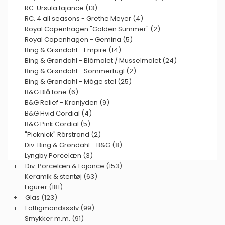
RC. Ursula fajance (13)
RC. 4 all seasons - Grethe Meyer (4)
Royal Copenhagen "Golden Summer" (2)
Royal Copenhagen - Gemina (5)
Bing & Grøndahl - Empire (14)
Bing & Grøndahl - Blåmalet / Musselmalet (24)
Bing & Grøndahl - Sommerfugl (2)
Bing & Grøndahl - Måge stel (25)
B&G Blå tone (6)
B&G Relief - Kronjyden (9)
B&G Hvid Cordial (4)
B&G Pink Cordial (5)
"Picknick" Rörstrand (2)
Div. Bing & Grøndahl - B&G (8)
Lyngby Porcelæn (3)
+
Div. Porcelæn & Fajance
(153)
Keramik & stentøj
(63)
Figurer
(181)
+
Glas
(123)
+
Fattigmandssølv
(99)
Smykker m.m.
(91)