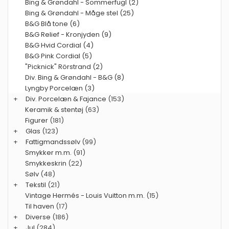
Bing & Grøndahl - Sommerfugl (2)
Bing & Grøndahl - Måge stel (25)
B&G Blå tone (6)
B&G Relief - Kronjyden (9)
B&G Hvid Cordial (4)
B&G Pink Cordial (5)
"Picknick" Rörstrand (2)
Div. Bing & Grøndahl - B&G (8)
Lyngby Porcelæn (3)
+
Div. Porcelæn & Fajance
(153)
Keramik & stentøj
(63)
Figurer
(181)
+
Glas
(123)
+
Fattigmandssølv
(99)
Smykker m.m.
(91)
Smykkeskrin
(22)
Sølv
(48)
+
Tekstil
(21)
Vintage Hermés - Louis Vuitton m.m.
(15)
Til haven
(17)
+
Diverse
(186)
+
Jul
(284)