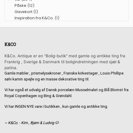
Påske
(12)
Gavekort
(1)
Inspiration fra K&Co.
(1)
K&CO
K&Co. Antique er en "Bolig-butik" med gamle og antikke ting fra
Frankrig , Sverige & Danmark til boligindretningen med sjæl &
patina.
Gamle møbler , prismelysekroner , Franske kirkestager , Louis Phillipe
sølv kamin spejle og en masse dekorative ting til.
Vi har også et udvalg af Dansk porcelæn Musselmalet og Blå Blomst fra
Royal Copenhagen og Bing & Grøndahl.
Vi har INGEN NYE vare i butikken , kun gamle og antikke ting.
~ K&Co. - Kim , Bjørn & Ludvig 🐶