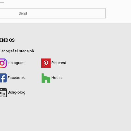
IND OS
i er også til stede på
Instagram
Pinterest
Facebook
Houzz
Bolig-blog