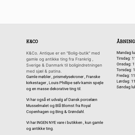
K&CO
ÅBNING
Mandag lu
K&Co. Antique er en "Bolig-butik" med
Tirsdag: 1
gamle og antikke ting fra Frankrig ,
Onsdag: 1
Sverige & Danmark til boligindretningen
Torsdag: 1
med sjæl & patina.
Fredag: 11
Gamle møbler , prismelysekroner , Franske
Lørdag: 11
kirkestager , Louis Phillipe sølv kamin spejle
Søndag lu
og en masse dekorative ting til.
Vi har også et udvalg af Dansk porcelæn
Musselmalet og Blå Blomst fra Royal
Copenhagen og Bing & Grøndahl.
Vi har INGEN NYE vare i butikken , kun gamle
og antikke ting.