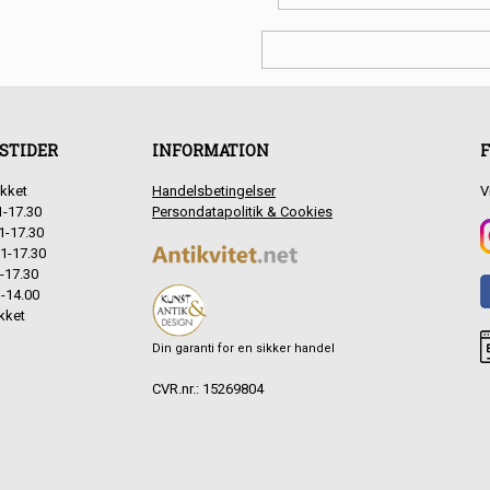
STIDER
INFORMATION
F
kket
Handelsbetingelser
V
1-17.30
Persondatapolitik & Cookies
1-17.30
1-17.30
-17.30
-14.00
kket
Din garanti for en sikker handel
CVR.nr.: 15269804