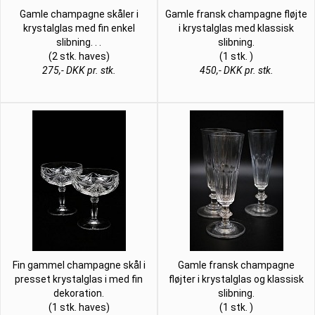
Gamle champagne skåler i
Gamle fransk champagne fløjte
krystalglas med fin enkel
i krystalglas med klassisk
slibning. . .
slibning.
(2 stk. haves)
(1 stk. )
275,- DKK pr. stk.
450,- DKK pr. stk.
Fin gammel champagne skål i
Gamle fransk champagne
presset krystalglas i med fin
fløjter i krystalglas og klassisk
dekoration.
slibning.
(1 stk. haves)
(1 stk. )