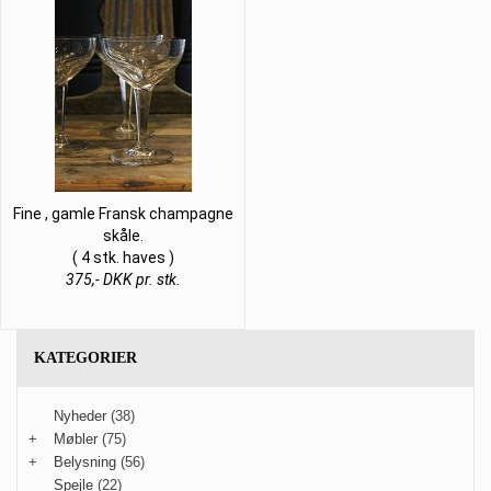
Fine , gamle Fransk champagne
skåle.
( 4 stk. haves )
375,- DKK pr. stk.
KATEGORIER
Nyheder
(38)
+
Møbler
(75)
+
Belysning
(56)
Spejle
(22)