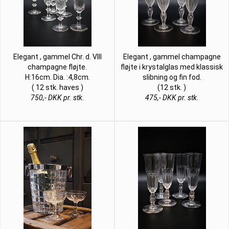
Elegant , gammel Chr. d. VIII
Elegant , gammel champagne
champagne fløjte.
fløjte i krystalglas med klassisk
H:16cm. Dia. :4,8cm.
slibning og fin fod.
( 12 stk. haves )
(12 stk. )
750,- DKK pr. stk.
475,- DKK pr. stk.