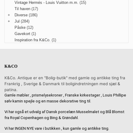
Vintage Hermés - Louis Vuitton m.m.
(15)
Til haven
(17)
+
Diverse
(186)
+
Jul
(284)
Påske
(12)
Gavekort
(1)
Inspiration fra K&Co.
(1)
K&CO
K&Co. Antique er en "Bolig-butik" med gamle og antikke ting fra
Frankrig , Sverige & Danmark til boligindretningen med sjæl &
patina.
Gamle møbler , prismelysekroner , Franske kirkestager , Louis Phillipe
sølv kamin spejle og en masse dekorative ting til.
Vi har også et udvalg af Dansk porcelæn Musselmalet og Blå Blomst
fra Royal Copenhagen og Bing & Grøndahl.
Vi har INGEN NYE vare i butikken , kun gamle og antikke ting.