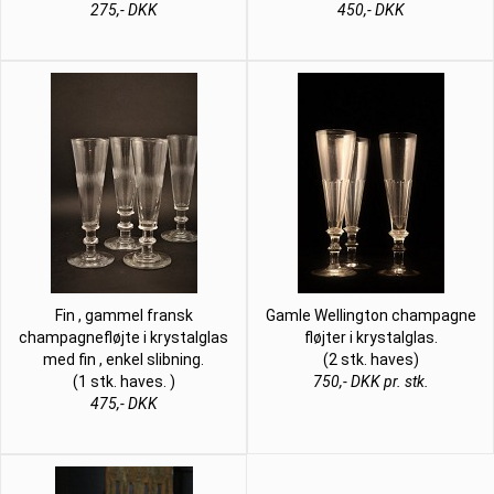
275,- DKK
450,- DKK
Fin , gammel fransk
Gamle Wellington champagne
champagnefløjte i krystalglas
fløjter i krystalglas.
med fin , enkel slibning.
(2 stk. haves)
(1 stk. haves. )
750,- DKK pr. stk.
475,- DKK