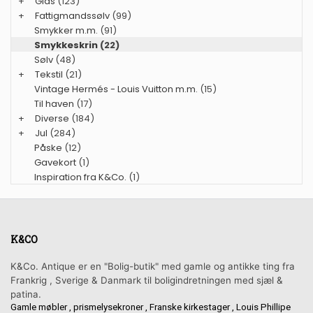
+
Glas
(123)
+
Fattigmandssølv
(99)
Smykker m.m.
(91)
Smykkeskrin
(22)
Sølv
(48)
+
Tekstil
(21)
Vintage Hermés - Louis Vuitton m.m.
(15)
Til haven
(17)
+
Diverse
(184)
+
Jul
(284)
Påske
(12)
Gavekort
(1)
Inspiration fra K&Co.
(1)
K&CO
K&Co. Antique er en "Bolig-butik" med gamle og antikke ting fra
Frankrig , Sverige & Danmark til boligindretningen med sjæl &
patina.
Gamle møbler , prismelysekroner , Franske kirkestager , Louis Phillipe