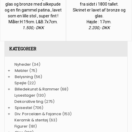
glas og bronze med silkepude
fra sidst i 1800 tallet.
og en fin gammel patina , lavet
Skrinet er lavet af bronze og
som en lille stol , super fint !
glas.
Måler:H:19cm. L&B:7x7cm.
Højde : 17cm.
1.500,- DKK
2.200,- DKK
KATEGORIER
Nyheder
(34)
+
Møbler
(75)
+
Belysning
(56)
Spejle
(22)
+
Billedekunst & Rammer
(68)
Lysestager
(130)
Dekorative ting
(275)
+
Spisestel
(706)
+
Div. Porcelæn & Fajance
(153)
Keramik & stentøj
(63)
Figurer
(181)