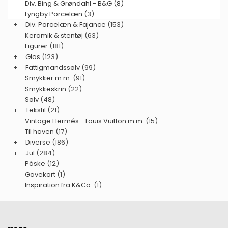
Div. Bing & Grøndahl - B&G (8)
Lyngby Porcelæn (3)
+
Div. Porcelæn & Fajance
(153)
Keramik & stentøj
(63)
Figurer
(181)
+
Glas
(123)
+
Fattigmandssølv
(99)
Smykker m.m.
(91)
Smykkeskrin
(22)
Sølv
(48)
+
Tekstil
(21)
Vintage Hermés - Louis Vuitton m.m.
(15)
Til haven
(17)
+
Diverse
(186)
+
Jul
(284)
Påske
(12)
Gavekort
(1)
Inspiration fra K&Co.
(1)