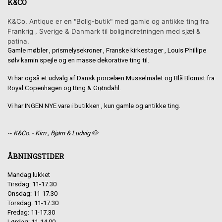
K&CO
K&Co. Antique er en "Bolig-butik" med gamle og antikke ting fra
Frankrig , Sverige & Danmark til boligindretningen med sjæl &
patina.
Gamle møbler , prismelysekroner , Franske kirkestager , Louis Phillipe
sølv kamin spejle og en masse dekorative ting til.
Vi har også et udvalg af Dansk porcelæn Musselmalet og Blå Blomst fra
Royal Copenhagen og Bing & Grøndahl.
Vi har INGEN NYE vare i butikken , kun gamle og antikke ting.
~ K&Co. - Kim , Bjørn & Ludvig 🐶
ÅBNINGSTIDER
Mandag lukket
Tirsdag: 11-17.30
Onsdag: 11-17.30
Torsdag: 11-17.30
Fredag: 11-17.30
Lørdag: 11-14.00