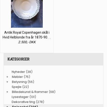
Antik Royal Copenhagen skål i
Hvid Helblonde fra år 1870-90. . .
2.500,- DKK
KATEGORIER
Nyheder
(38)
+
Møbler
(75)
+
Belysning
(56)
Spejle
(22)
+
Billedekunst & Rammer
(68)
Lysestager
(131)
Dekorative ting
(278)
+
Spisestel
(706)