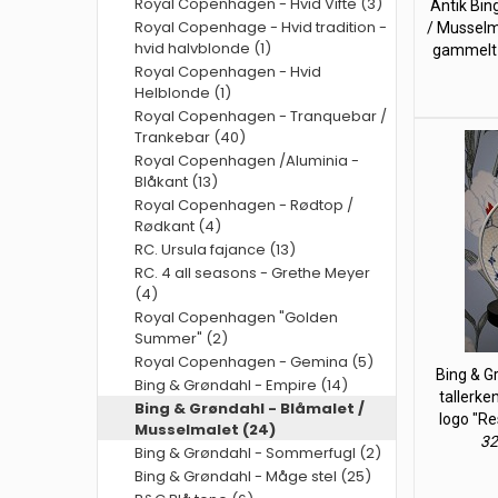
Royal Copenhagen - Hvid Vifte (3)
Antik Bin
Royal Copenhage - Hvid tradition -
/ Musselma
hvid halvblonde (1)
gammelt 
Royal Copenhagen - Hvid
Helblonde (1)
Royal Copenhagen - Tranquebar /
Trankebar (40)
Royal Copenhagen /Aluminia -
Blåkant (13)
Royal Copenhagen - Rødtop /
Rødkant (4)
RC. Ursula fajance (13)
RC. 4 all seasons - Grethe Meyer
(4)
Royal Copenhagen "Golden
Summer" (2)
Royal Copenhagen - Gemina (5)
Bing & G
Bing & Grøndahl - Empire (14)
tallerke
Bing & Grøndahl - Blåmalet /
logo "Res
Musselmalet (24)
32
Bing & Grøndahl - Sommerfugl (2)
Bing & Grøndahl - Måge stel (25)