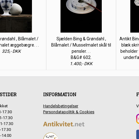
røndahl , Blåmalet /
Sjælden Bing & Grøndahl ,
Antikt Bi
alet æggebægre. . .
Blåmalet / Musselmalet skål til
blæk skr
325,- DKK
pensler. . .
beholder 
B&G# 602.
underfad
1.400,- DKK
STIDER
INFORMATION
F
kket
Handelsbetingelser
V
1-17.30
Persondatapolitik & Cookies
1-17.30
1-17.30
-17.30
-14.00