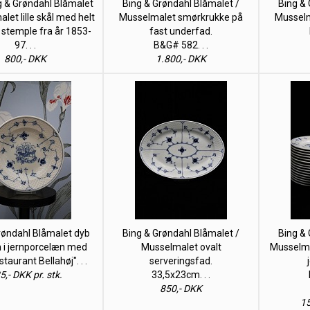
g & Grøndahl Blåmalet
Bing & Grøndahl Blåmalet /
Bing & 
let lille skål med helt
Musselmalet smørkrukke på
Musselm
stemple fra år 1853-
fast underfad.
97. . .
B&G# 582. . .
800,- DKK
1.800,- DKK
røndahl Blåmalet dyb
Bing & Grøndahl Blåmalet /
Bing & 
n i jernporcelæn med
Musselmalet ovalt
Musselmal
taurant Bellahøj". . .
serveringsfad.
5,- DKK pr. stk.
33,5x23cm. . .
850,- DKK
15