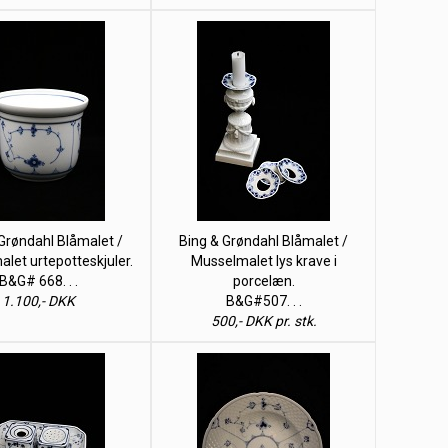
Grøndahl Blåmalet /
Bing & Grøndahl Blåmalet /
let urtepotteskjuler.
Musselmalet lys krave i
B&G# 668. . .
porcelæn.
1.100,- DKK
B&G#507. . .
500,- DKK pr. stk.