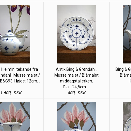
 lille mini tekande fra
Antik Bing & Grøndahl ,
Bing & G
øndahl i Musselmalet /
Musselmalet / Blåmalet
Blåma
 B&G93. Højde: 12cm. .
middagstallerken.
H
.
Dia. : 24,5cm. . .
1.500,- DKK
400,- DKK