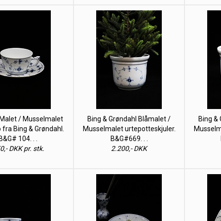
 Malet / Musselmalet
Bing & Grøndahl Blåmalet /
Bing & 
 fra Bing & Grøndahl.
Musselmalet urtepotteskjuler.
Musselma
B&G# 104. . .
B&G#669. . .
0,- DKK pr. stk.
2.200,- DKK