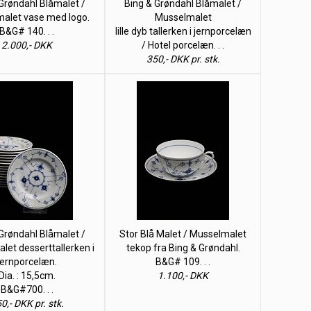
Grøndahl Blåmalet /
Bing & Grøndahl Blåmalet /
alet vase med logo.
Musselmalet
B&G# 140. . .
lille dyb tallerken i jernporcelæn
2.000,- DKK
/ Hotel porcelæn. . .
350,- DKK pr. stk.
Grøndahl Blåmalet /
Stor Blå Malet / Musselmalet
et desserttallerken i
tekop fra Bing & Grøndahl.
jernporcelæn.
B&G# 109. . .
Dia. : 15,5cm.
1.100,- DKK
B&G#700. . .
0,- DKK pr. stk.