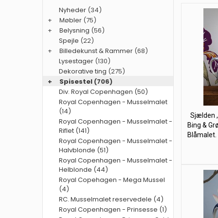
Nyheder
(34)
+
Møbler
(75)
+
Belysning
(56)
Spejle
(22)
+
Billedekunst & Rammer
(68)
Lysestager
(130)
Dekorative ting
(275)
+
Spisestel
(706)
Div. Royal Copenhagen (50)
Royal Copenhagen - Musselmalet
(14)
Sjælden ,
Royal Copenhagen - Musselmalet -
Bing & Gr
Riflet (141)
Blåmalet.
Royal Copenhagen - Musselmalet -
Halvblonde (51)
Royal Copenhagen - Musselmalet -
Helblonde (44)
Royal Copehagen - Mega Mussel
(4)
RC. Musselmalet reservedele (4)
Royal Copenhagen - Prinsesse (1)