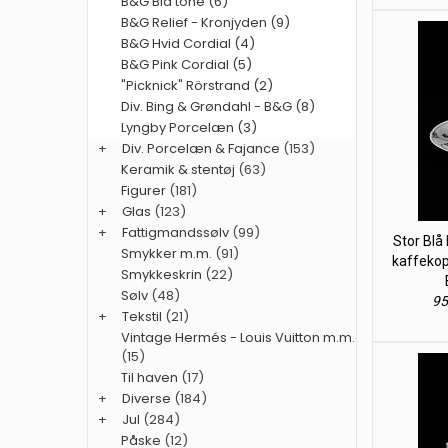
B&G Blå tone (6)
B&G Relief - Kronjyden (9)
B&G Hvid Cordial (4)
B&G Pink Cordial (5)
"Picknick" Rörstrand (2)
Div. Bing & Grøndahl - B&G (8)
Lyngby Porcelæn (3)
+
Div. Porcelæn & Fajance
(153)
Keramik & stentøj
(63)
Figurer
(181)
+
Glas
(123)
+
Fattigmandssølv
(99)
Stor Blå
Smykker m.m.
(91)
kaffekop
Smykkeskrin
(22)
Sølv
(48)
95
+
Tekstil
(21)
Vintage Hermés - Louis Vuitton m.m.
(15)
Til haven
(17)
+
Diverse
(184)
+
Jul
(284)
Påske
(12)