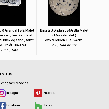
ng & Grøndahl Blå Malet
Bing & Grøndahl , B&G Blå Malet
ive sæt , bestående af
( Musselmalet )
til blæk og sand , samt
dyb tallerken. Dia. :24cm.
. Fra år 1853-94. . . .
250,- DKK pr. stk.
1.800,- DKK
IND OS
i er også til stede på
Instagram
Pinterest
Facebook
Houzz