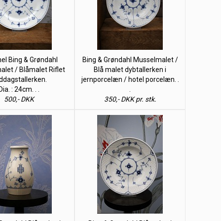
l Bing & Grøndahl
Bing & Grøndahl Musselmalet /
let / Blåmalet Riflet
Blå malet dybtallerken i
ddagstallerken.
jernporcelæn / hotel porcelæn. .
Dia. : 24cm. . .
.
500,- DKK
350,- DKK pr. stk.