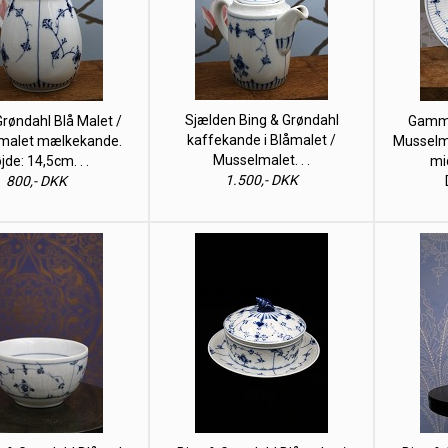
Sjælden Bing & Grøndahl
Grøndahl Blå Malet /
Gamme
kaffekande i Blåmalet /
malet mælkekande.
Musselma
Musselmalet. . .
jde: 14,5cm. . .
mi
1.500,- DKK
800,- DKK