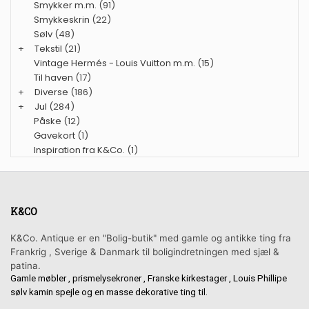
Smykker m.m.
(91)
Smykkeskrin
(22)
Sølv
(48)
+
Tekstil
(21)
Vintage Hermés - Louis Vuitton m.m.
(15)
Til haven
(17)
+
Diverse
(186)
+
Jul
(284)
Påske
(12)
Gavekort
(1)
Inspiration fra K&Co.
(1)
K&CO
K&Co. Antique er en "Bolig-butik" med gamle og antikke ting fra
Frankrig , Sverige & Danmark til boligindretningen med sjæl &
patina.
Gamle møbler , prismelysekroner , Franske kirkestager , Louis Phillipe
sølv kamin spejle og en masse dekorative ting til.