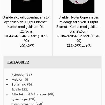
Sjælden Royal Copenhagen stor
Sjælden Royal Copenhagen
dyb tallerken i Purpur Blomst -
middags tallerken i Purpur
Kantet med guldkant. Dia.
Blomst - Kantet med guldkant.
:25,5cm.
Dia. :25,5cm.
RC#424/8546. 2. sort. (1870-
RC#424/8549. 2. sort. (1870-
90)
90)
400,- DKK
525,- DKK pr. stk.
KATEGORIER
Nyheder
(38)
+
Møbler
(75)
+
Belysning
(56)
Spejle
(22)
+
Billedekunst & Rammer
(68)
Lysestager
(131)
Dekorative ting
(278)