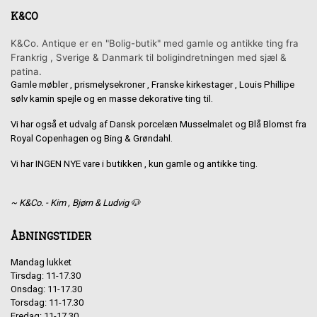
K&CO
K&Co. Antique er en "Bolig-butik" med gamle og antikke ting fra
Frankrig , Sverige & Danmark til boligindretningen med sjæl &
patina.
Gamle møbler , prismelysekroner , Franske kirkestager , Louis Phillipe
sølv kamin spejle og en masse dekorative ting til.
Vi har også et udvalg af Dansk porcelæn Musselmalet og Blå Blomst fra
Royal Copenhagen og Bing & Grøndahl.
Vi har INGEN NYE vare i butikken , kun gamle og antikke ting.
~ K&Co. - Kim , Bjørn & Ludvig 🐶
ÅBNINGSTIDER
Mandag lukket
Tirsdag: 11-17.30
Onsdag: 11-17.30
Torsdag: 11-17.30
Fredag: 11-17.30