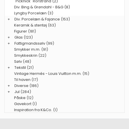
"Picknick" Rörstrand (2)
Div. Bing & Grøndahl - B&G (8)
Lyngby Porcelæn (3)
+
Div. Porcelæn & Fajance
(153)
Keramik & stentøj
(63)
Figurer
(181)
+
Glas
(123)
+
Fattigmandssølv
(99)
Smykker m.m.
(91)
Smykkeskrin
(22)
Sølv
(48)
+
Tekstil
(21)
Vintage Hermés - Louis Vuitton m.m.
(15)
Til haven
(17)
+
Diverse
(186)
+
Jul
(284)
Påske
(12)
Gavekort
(1)
Inspiration fra K&Co.
(1)