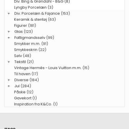
Div. Bing & Grøndahl - B&G (8)
Lyngby Porcelæn (3)
+
Div. Porcelæn & Fajance
(153)
Keramik & stentøj
(63)
Figurer
(181)
+
Glas
(123)
+
Fattigmandssølv
(99)
Smykker m.m.
(91)
Smykkeskrin
(22)
Sølv
(48)
+
Tekstil
(21)
Vintage Hermés - Louis Vuitton m.m.
(15)
Til haven
(17)
+
Diverse
(184)
+
Jul
(284)
Påske
(12)
Gavekort
(1)
Inspiration fra K&Co.
(1)