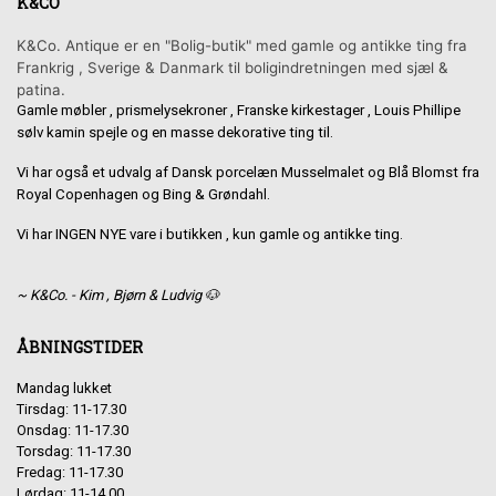
K&CO
K&Co. Antique er en "Bolig-butik" med gamle og antikke ting fra
Frankrig , Sverige & Danmark til boligindretningen med sjæl &
patina.
Gamle møbler , prismelysekroner , Franske kirkestager , Louis Phillipe
sølv kamin spejle og en masse dekorative ting til.
Vi har også et udvalg af Dansk porcelæn Musselmalet og Blå Blomst fra
Royal Copenhagen og Bing & Grøndahl.
Vi har INGEN NYE vare i butikken , kun gamle og antikke ting.
~ K&Co. - Kim , Bjørn & Ludvig 🐶
ÅBNINGSTIDER
Mandag lukket
Tirsdag: 11-17.30
Onsdag: 11-17.30
Torsdag: 11-17.30
Fredag: 11-17.30
Lørdag: 11-14.00