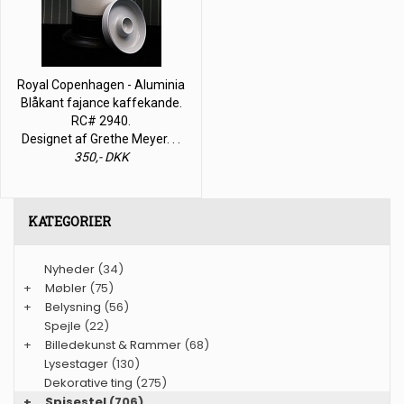
Royal Copenhagen - Aluminia
Blåkant fajance kaffekande.
RC# 2940.
Designet af Grethe Meyer. . .
350,- DKK
KATEGORIER
Nyheder
(34)
+
Møbler
(75)
+
Belysning
(56)
Spejle
(22)
+
Billedekunst & Rammer
(68)
Lysestager
(130)
Dekorative ting
(275)
+
Spisestel
(706)