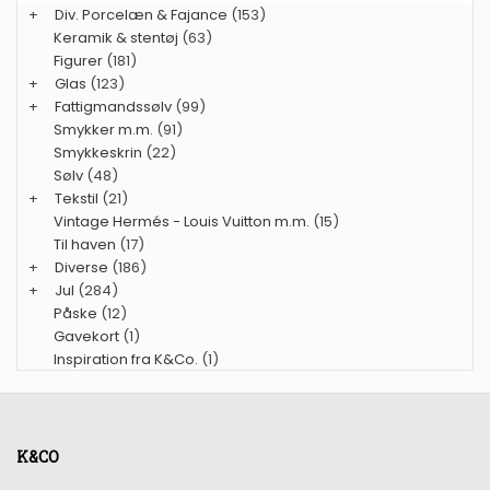
+
Div. Porcelæn & Fajance
(153)
Keramik & stentøj
(63)
Figurer
(181)
+
Glas
(123)
+
Fattigmandssølv
(99)
Smykker m.m.
(91)
Smykkeskrin
(22)
Sølv
(48)
+
Tekstil
(21)
Vintage Hermés - Louis Vuitton m.m.
(15)
Til haven
(17)
+
Diverse
(186)
+
Jul
(284)
Påske
(12)
Gavekort
(1)
Inspiration fra K&Co.
(1)
K&CO