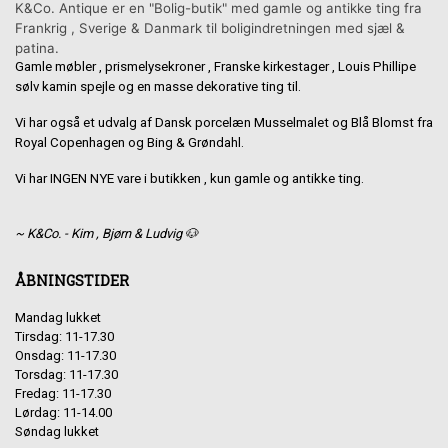
K&Co. Antique er en "Bolig-butik" med gamle og antikke ting fra
Frankrig , Sverige & Danmark til boligindretningen med sjæl &
patina.
Gamle møbler , prismelysekroner , Franske kirkestager , Louis Phillipe
sølv kamin spejle og en masse dekorative ting til.
Vi har også et udvalg af Dansk porcelæn Musselmalet og Blå Blomst fra
Royal Copenhagen og Bing & Grøndahl.
Vi har INGEN NYE vare i butikken , kun gamle og antikke ting.
~ K&Co. - Kim , Bjørn & Ludvig 🐶
ÅBNINGSTIDER
Mandag lukket
Tirsdag: 11-17.30
Onsdag: 11-17.30
Torsdag: 11-17.30
Fredag: 11-17.30
Lørdag: 11-14.00
Søndag lukket