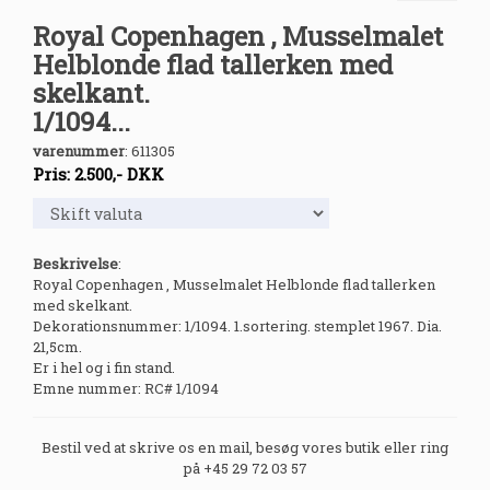
Royal Copenhagen , Musselmalet
Helblonde flad tallerken med
skelkant.
1/1094...
varenummer
:
611305
Pris:
2.500
,-
DKK
Beskrivelse
:
Royal Copenhagen , Musselmalet Helblonde flad tallerken
med skelkant.
Dekorationsnummer: 1/1094. 1.sortering. stemplet 1967. Dia.
21,5cm.
Er i hel og i fin stand.
Emne nummer: RC# 1/1094
Bestil ved at skrive os en mail, besøg vores butik eller ring
på +45 29 72 03 57