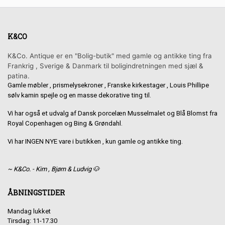
K&CO
K&Co. Antique er en "Bolig-butik" med gamle og antikke ting fra
Frankrig , Sverige & Danmark til boligindretningen med sjæl &
patina.
Gamle møbler , prismelysekroner , Franske kirkestager , Louis Phillipe
sølv kamin spejle og en masse dekorative ting til.
Vi har også et udvalg af Dansk porcelæn Musselmalet og Blå Blomst fra
Royal Copenhagen og Bing & Grøndahl.
Vi har INGEN NYE vare i butikken , kun gamle og antikke ting.
~ K&Co. - Kim , Bjørn & Ludvig 🐶
ÅBNINGSTIDER
Mandag lukket
Tirsdag: 11-17.30