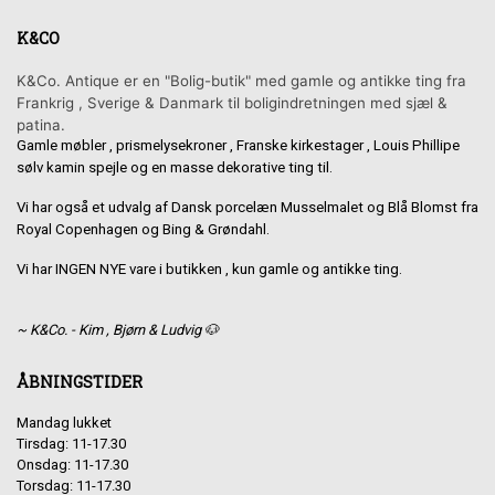
K&CO
K&Co. Antique er en "Bolig-butik" med gamle og antikke ting fra
Frankrig , Sverige & Danmark til boligindretningen med sjæl &
patina.
Gamle møbler , prismelysekroner , Franske kirkestager , Louis Phillipe
sølv kamin spejle og en masse dekorative ting til.
Vi har også et udvalg af Dansk porcelæn Musselmalet og Blå Blomst fra
Royal Copenhagen og Bing & Grøndahl.
Vi har INGEN NYE vare i butikken , kun gamle og antikke ting.
~ K&Co. - Kim , Bjørn & Ludvig 🐶
ÅBNINGSTIDER
Mandag lukket
Tirsdag: 11-17.30
Onsdag: 11-17.30
Torsdag: 11-17.30