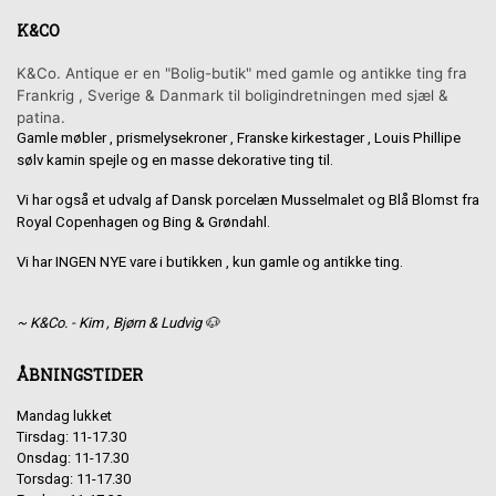
K&CO
K&Co. Antique er en "Bolig-butik" med gamle og antikke ting fra
Frankrig , Sverige & Danmark til boligindretningen med sjæl &
patina.
Gamle møbler , prismelysekroner , Franske kirkestager , Louis Phillipe
sølv kamin spejle og en masse dekorative ting til.
Vi har også et udvalg af Dansk porcelæn Musselmalet og Blå Blomst fra
Royal Copenhagen og Bing & Grøndahl.
Vi har INGEN NYE vare i butikken , kun gamle og antikke ting.
~ K&Co. - Kim , Bjørn & Ludvig 🐶
ÅBNINGSTIDER
Mandag lukket
Tirsdag: 11-17.30
Onsdag: 11-17.30
Torsdag: 11-17.30