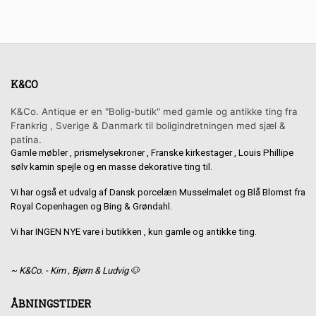
K&CO
K&Co. Antique er en "Bolig-butik" med gamle og antikke ting fra
Frankrig , Sverige & Danmark til boligindretningen med sjæl &
patina.
Gamle møbler , prismelysekroner , Franske kirkestager , Louis Phillipe
sølv kamin spejle og en masse dekorative ting til.
Vi har også et udvalg af Dansk porcelæn Musselmalet og Blå Blomst fra
Royal Copenhagen og Bing & Grøndahl.
Vi har INGEN NYE vare i butikken , kun gamle og antikke ting.
~ K&Co. - Kim , Bjørn & Ludvig 🐶
ÅBNINGSTIDER