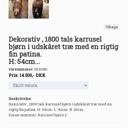
Tilbage
Dekorativ , 1800 tals karrusel
bjørn i udskåret træ med en rigtig
fin patina.
H: 54cm...
varenummer
:
563086
Pris:
14.500
,-
DKK
Beskrivelse
:
Dekorativ , 1800 tals karrusel bjørn i udskåret træ med en
rigtig fin patina. H: 54cm. L: 92cm. B: 25cm.
Emne nummer: Karrusel bjørn 2