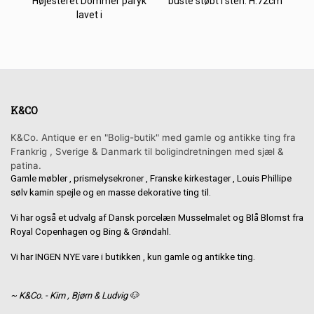
Højesteret Dommer paryk
buste støbt i sten. H:72cm
lavet i
K&CO
K&Co. Antique er en "Bolig-butik" med gamle og antikke ting fra
Frankrig , Sverige & Danmark til boligindretningen med sjæl &
patina.
Gamle møbler , prismelysekroner , Franske kirkestager , Louis Phillipe
sølv kamin spejle og en masse dekorative ting til.
Vi har også et udvalg af Dansk porcelæn Musselmalet og Blå Blomst fra
Royal Copenhagen og Bing & Grøndahl.
Vi har INGEN NYE vare i butikken , kun gamle og antikke ting.
~ K&Co. - Kim , Bjørn & Ludvig 🐶