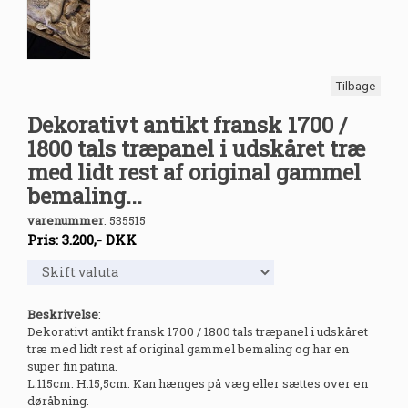
Tilbage
Dekorativt antikt fransk 1700 /
1800 tals træpanel i udskåret træ
med lidt rest af original gammel
bemaling...
varenummer
:
535515
Pris:
3.200
,-
DKK
Beskrivelse
:
Dekorativt antikt fransk 1700 / 1800 tals træpanel i udskåret
træ med lidt rest af original gammel bemaling og har en
super fin patina.
L:115cm. H:15,5cm. Kan hænges på væg eller sættes over en
døråbning.