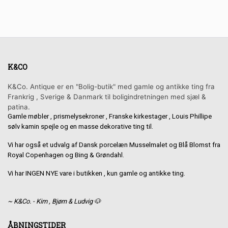
K&CO
K&Co. Antique er en "Bolig-butik" med gamle og antikke ting fra
Frankrig , Sverige & Danmark til boligindretningen med sjæl &
patina.
Gamle møbler , prismelysekroner , Franske kirkestager , Louis Phillipe
sølv kamin spejle og en masse dekorative ting til.
Vi har også et udvalg af Dansk porcelæn Musselmalet og Blå Blomst fra
Royal Copenhagen og Bing & Grøndahl.
Vi har INGEN NYE vare i butikken , kun gamle og antikke ting.
~ K&Co. - Kim , Bjørn & Ludvig 🐶
ÅBNINGSTIDER