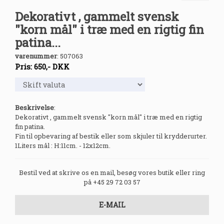
Dekorativt , gammelt svensk
"korn mål" i træ med en rigtig fin
patina...
varenummer
:
507063
Pris:
650
,-
DKK
Beskrivelse
:
Dekorativt , gammelt svensk "korn mål" i træ med en rigtig
fin patina.
Fin til opbevaring af bestik eller som skjuler til krydderurter.
1Liters mål : H:11cm. - 12x12cm.
Bestil ved at skrive os en mail, besøg vores butik eller ring
på +45 29 72 03 57
E-MAIL