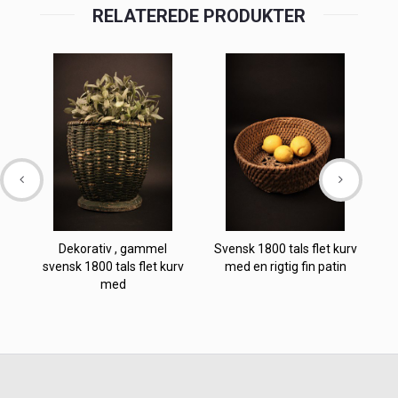
RELATEREDE PRODUKTER
Dekorativ , gammel
Svensk 1800 tals flet kurv
svensk 1800 tals flet kurv
med en rigtig fin patin
t
med