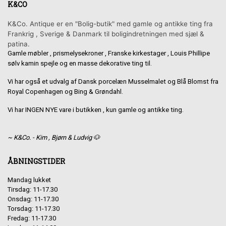
K&CO
K&Co. Antique er en "Bolig-butik" med gamle og antikke ting fra
Frankrig , Sverige & Danmark til boligindretningen med sjæl &
patina.
Gamle møbler , prismelysekroner , Franske kirkestager , Louis Phillipe
sølv kamin spejle og en masse dekorative ting til.
Vi har også et udvalg af Dansk porcelæn Musselmalet og Blå Blomst fra
Royal Copenhagen og Bing & Grøndahl.
Vi har INGEN NYE vare i butikken , kun gamle og antikke ting.
~ K&Co. - Kim , Bjørn & Ludvig 🐶
ÅBNINGSTIDER
Mandag lukket
Tirsdag: 11-17.30
Onsdag: 11-17.30
Torsdag: 11-17.30
Fredag: 11-17.30