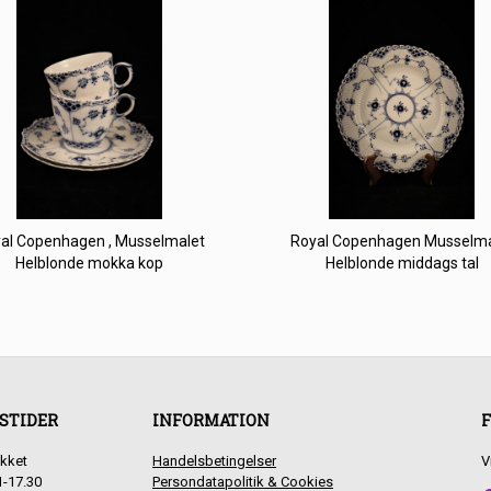
al Copenhagen , Musselmalet
Royal Copenhagen Musselma
Helblonde mokka kop
Helblonde middags tal
STIDER
INFORMATION
F
kket
Handelsbetingelser
V
1-17.30
Persondatapolitik & Cookies