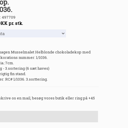
op.
036.
:
497709
DKK
pr. stk.
hagen Musselmalet Helblonde chokoladekop med
korations nummer: 1/1036.
ia.:7cm.
 - 3.sortering (6 sæt haves)
rigtig fin stand.
 RC# 1/1036. 3.sorttering.
 skrive os en mail, besøg vores butik eller ring på +45