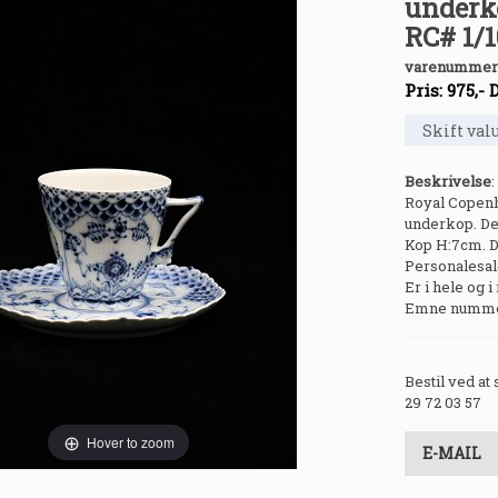
underk
RC# 1/1
varenummer
Pris:
975
,-
Beskrivelse
:
Royal Copen
underkop. De
Kop H:7cm. D
Personalesalg
Er i hele og i 
Emne nummer:
Bestil ved at
29 72 03 57
Hover to zoom
E-MAIL