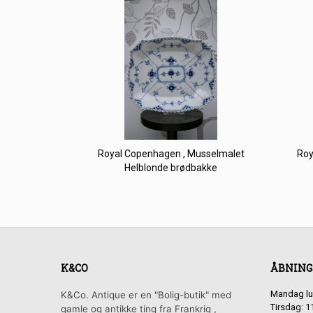
Royal Copenhagen , Musselmalet
Roy
Helblonde brødbakke
K&CO
ÅBNING
Mandag lu
K&Co. Antique er en "Bolig-butik" med
Tirsdag: 1
gamle og antikke ting fra Frankrig ,