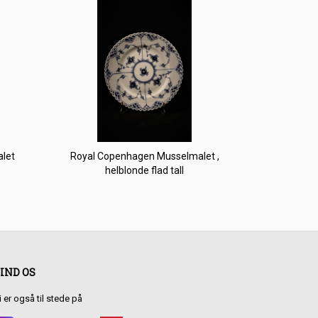
let
Royal Copenhagen Musselmalet ,
helblonde flad tall
IND OS
i er også til stede på