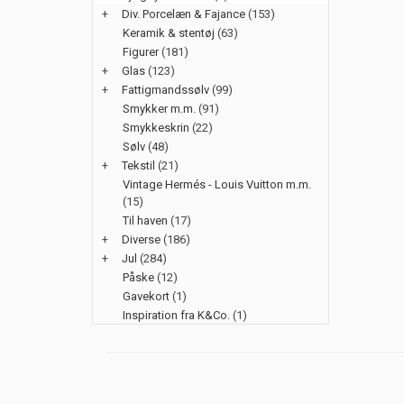
+
Div. Porcelæn & Fajance
(153)
Keramik & stentøj
(63)
Figurer
(181)
+
Glas
(123)
+
Fattigmandssølv
(99)
Smykker m.m.
(91)
Smykkeskrin
(22)
Sølv
(48)
+
Tekstil
(21)
Vintage Hermés - Louis Vuitton m.m.
(15)
Til haven
(17)
+
Diverse
(186)
+
Jul
(284)
Påske
(12)
Gavekort
(1)
Inspiration fra K&Co.
(1)