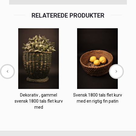
RELATEREDE PRODUKTER
Dekorativ , gammel
Svensk 1800 tals flet kurv
svensk 1800 tals flet kurv
med en rigtig fin patin
t
med