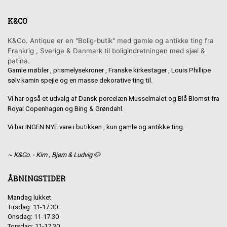
K&CO
K&Co. Antique er en "Bolig-butik" med gamle og antikke ting fra
Frankrig , Sverige & Danmark til boligindretningen med sjæl &
patina.
Gamle møbler , prismelysekroner , Franske kirkestager , Louis Phillipe
sølv kamin spejle og en masse dekorative ting til.
Vi har også et udvalg af Dansk porcelæn Musselmalet og Blå Blomst fra
Royal Copenhagen og Bing & Grøndahl.
Vi har INGEN NYE vare i butikken , kun gamle og antikke ting.
~ K&Co. - Kim , Bjørn & Ludvig 🐶
ÅBNINGSTIDER
Mandag lukket
Tirsdag: 11-17.30
Onsdag: 11-17.30
Torsdag: 11-17.30