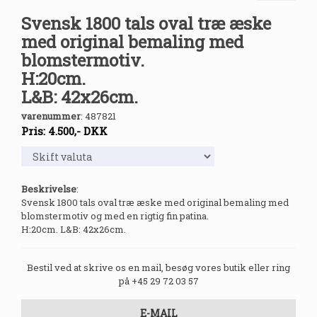
Svensk 1800 tals oval træ æske
med original bemaling med
blomstermotiv.
H:20cm.
L&B: 42x26cm.
varenummer
:
487821
Pris:
4.500
,-
DKK
Beskrivelse
:
Svensk 1800 tals oval træ æske med original bemaling med
blomstermotiv og med en rigtig fin patina.
H:20cm. L&B: 42x26cm.
Bestil ved at skrive os en mail, besøg vores butik eller ring
på +45 29 72 03 57
E-MAIL