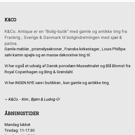
K&CO
K&Co. Antique er en "Bolig-butik" med gamle og antikke ting fra
Frankrig , Sverige & Danmark til boligindretningen med sjæl &
patina.
Gamle møbler , prismelysekroner , Franske kirkestager , Louis Phillipe
sølv kamin spejle og en masse dekorative ting til.
Vi har også et udvalg af Dansk porcelæn Musselmalet og Blå Blomst fra
Royal Copenhagen og Bing & Grøndahl.
Vi har INGEN NYE vare i butikken , kun gamle og antikke ting.
~ K&Co. - Kim , Bjørn & Ludvig 🐶
ÅBNINGSTIDER
Mandag lukket
Tirsdag: 11-17.30