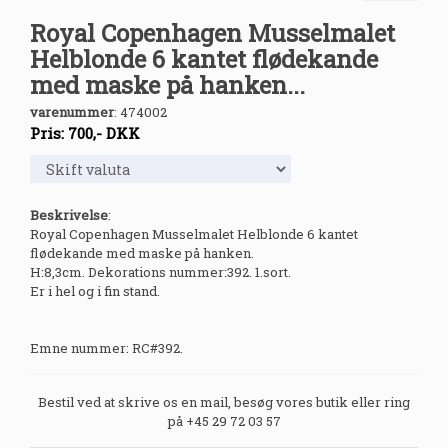
Royal Copenhagen Musselmalet
Helblonde 6 kantet flødekande
med maske på hanken...
varenummer
:
474002
Pris:
700
,-
DKK
Beskrivelse
:
Royal Copenhagen Musselmalet Helblonde 6 kantet
flødekande med maske på hanken.
H:8,3cm. Dekorations nummer:392. 1.sort.
Er i hel og i fin stand.
Emne nummer: RC#392.
Bestil ved at skrive os en mail, besøg vores butik eller ring
på +45 29 72 03 57