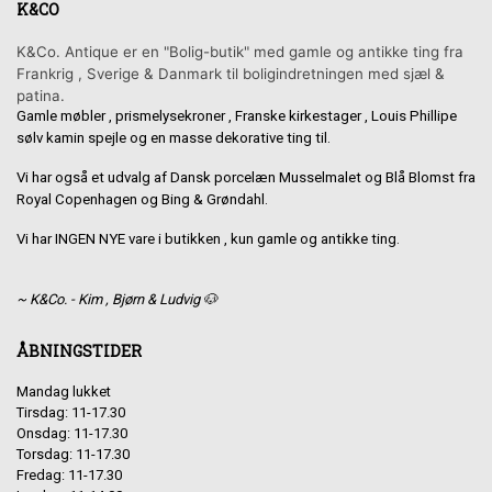
K&CO
K&Co. Antique er en "Bolig-butik" med gamle og antikke ting fra
Frankrig , Sverige & Danmark til boligindretningen med sjæl &
patina.
Gamle møbler , prismelysekroner , Franske kirkestager , Louis Phillipe
sølv kamin spejle og en masse dekorative ting til.
Vi har også et udvalg af Dansk porcelæn Musselmalet og Blå Blomst fra
Royal Copenhagen og Bing & Grøndahl.
Vi har INGEN NYE vare i butikken , kun gamle og antikke ting.
~ K&Co. - Kim , Bjørn & Ludvig 🐶
ÅBNINGSTIDER
Mandag lukket
Tirsdag: 11-17.30
Onsdag: 11-17.30
Torsdag: 11-17.30
Fredag: 11-17.30