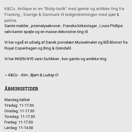
K&Co. Antique er en "Bolig-butik" med gamle og antikke ting fra
Frankrig , Sverige & Danmark til boligindretningen med sjæl &
patina.
Gamle møbler , prismelysekroner , Franske kirkestager , Louis Phillipe
sølv kamin spejle og en masse dekorative ting til.
Vi har også et udvalg af Dansk porcelæn Musselmalet og Blå Blomst fra
Royal Copenhagen og Bing & Grøndahl.
Vi har INGEN NYE vare i butikken , kun gamle og antikke ting.
~ K&Co. - Kim , Bjørn & Ludvig 🐶
ÅBNINGSTIDER
Mandag lukket
Tirsdag: 11-17.30
Onsdag: 11-17.30
Torsdag: 11-17.30
Fredag: 11-17.30
Lørdag: 11-14.00