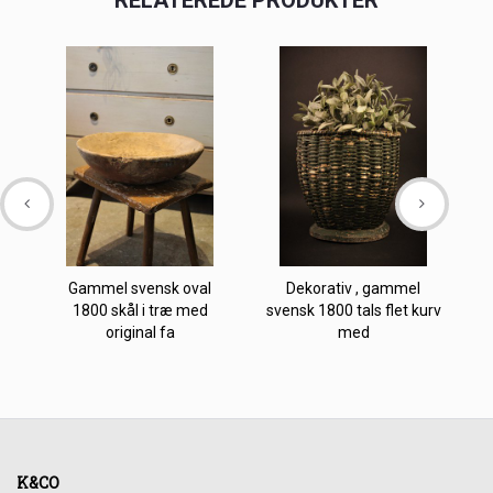
RELATEREDE PRODUKTER
Gammel svensk oval
Dekorativ , gammel
Sv
1800 skål i træ med
svensk 1800 tals flet kurv
original fa
med
K&CO