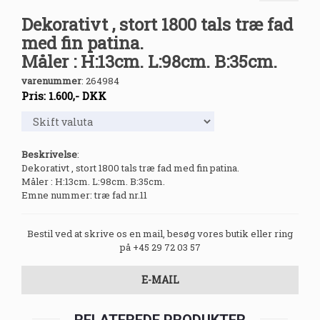
Dekorativt , stort 1800 tals træ fad
med fin patina.
Måler : H:13cm. L:98cm. B:35cm.
varenummer
:
264984
Pris:
1.600
,-
DKK
Beskrivelse
:
Dekorativt , stort 1800 tals træ fad med fin patina.
Måler : H:13cm. L:98cm. B:35cm.
Emne nummer: træ fad nr.11
Bestil ved at skrive os en mail, besøg vores butik eller ring
på +45 29 72 03 57
E-MAIL