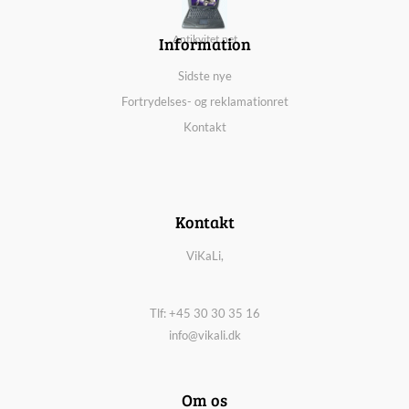
Information
Antikvitet.net
Sidste nye
Fortrydelses- og reklamationret
Kontakt
Kontakt
ViKaLi,
Tlf: +45 30 30 35 16
info@vikali.dk
Om os