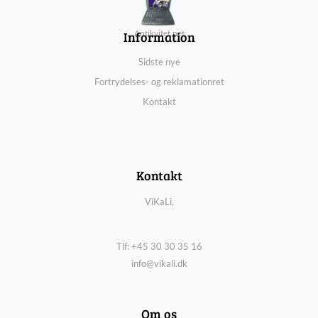
Information
Antikvitet.net
Sidste nye
Fortrydelses- og reklamationret
Kontakt
Kontakt
ViKaLi,
Tlf: +45 30 30 35 16
info@vikali.dk
Om os