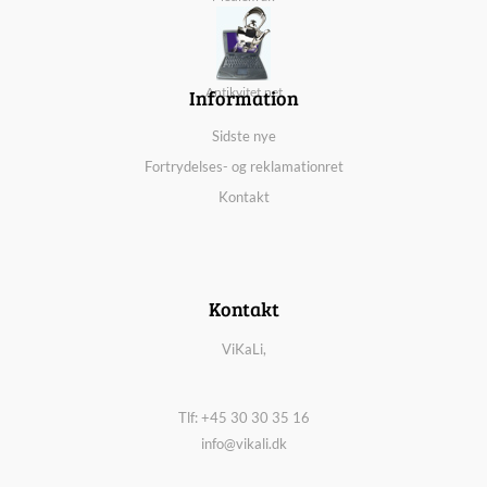
Information
Antikvitet.net
Sidste nye
Fortrydelses- og reklamationret
Kontakt
Kontakt
ViKaLi,
Tlf: +45 30 30 35 16
info@vikali.dk