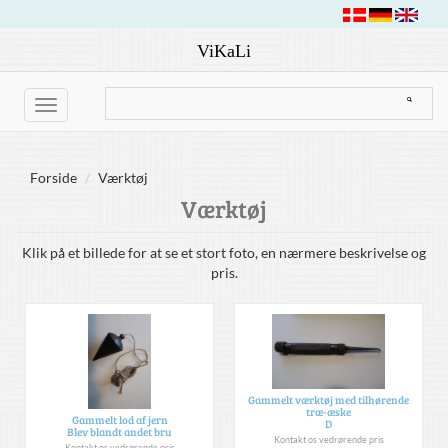
ViKaLi
Toggle
navigation
Forside
Værktøj
Værktøj
Klik på et billede for at se et stort foto, en nærmere beskrivelse og
pris.
Gammelt værktøj med tilhørende
træ-æske
Gammelt lod af jern
D
Blev blandt andet bru
Kontakt os vedrørende pris
Kontakt os vedrørende pris