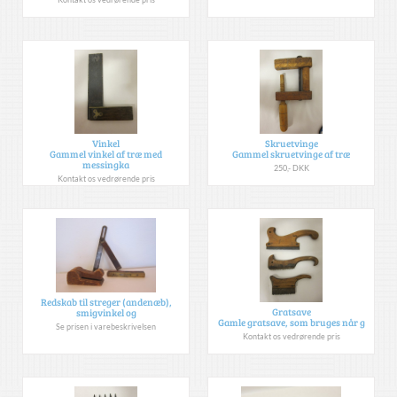
Vinkel
Skruetvinge
Gammel vinkel af træ med
Gammel skruetvinge af træ
messingka
250,- DKK
Kontakt os vedrørende pris
Redskab til streger (andenæb),
Gratsave
smigvinkel og
Gamle gratsave, som bruges når g
Se prisen i varebeskrivelsen
Kontakt os vedrørende pris