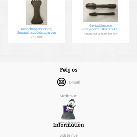
Gevindskærere
Saddelmagerværktøj
Gamle gevindskærere til a
Gammelt saddelmagervær
Kontakt os vedrørende pris
275,- DKK
Følg os
E-mail
Medlem af:
Information
Antikvitet.net
Sidste nye