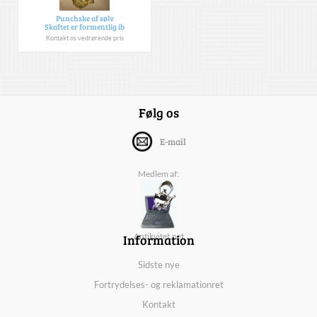
Punchske af sølv
Skaftet er formentlig ib
Kontakt os vedrørende pris
Følg os
E-mail
Medlem af:
Information
Antikvitet.net
Sidste nye
Fortrydelses- og reklamationret
Kontakt