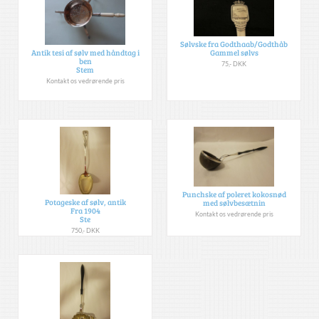
Sølvske fra Godthaab/Godthåb
Antik tesi af sølv med håndtag i
Gammel sølvs
ben
75,- DKK
Stem
Kontakt os vedrørende pris
Punchske af poleret kokosnød
Potageske af sølv, antik
med sølvbesætnin
Fra 1904
Kontakt os vedrørende pris
Ste
750,- DKK