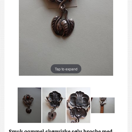
Tap to expand
Smuk gammel skønvirke sølv broche med