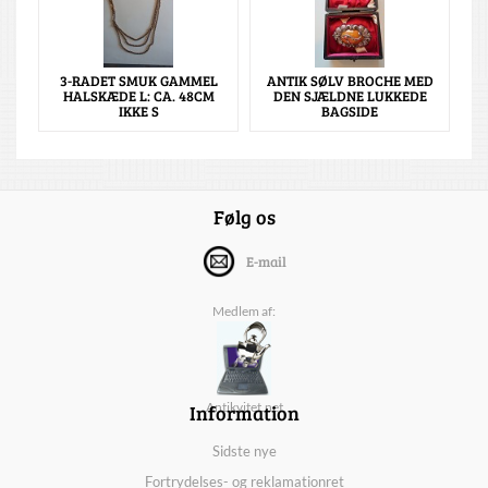
3-RADET SMUK GAMMEL
ANTIK SØLV BROCHE MED
HALSKÆDE L: CA. 48CM
DEN SJÆLDNE LUKKEDE
IKKE S
BAGSIDE
Følg os
E-mail
Medlem af:
Information
Antikvitet.net
Sidste nye
Fortrydelses- og reklamationret