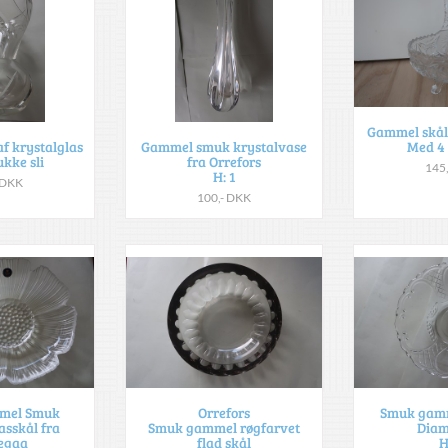
Gammel skål 
Med 4 
f krystalglas
Gammel smuk krystalvase
kke sli
fra Orrefors
145
H: 1
 DKK
100,- DKK
mel Smuk
Orrefors
Smuk gamm
sskål fra
Smuk gammel røgfarvet
Diam
egaa
flad skål
H