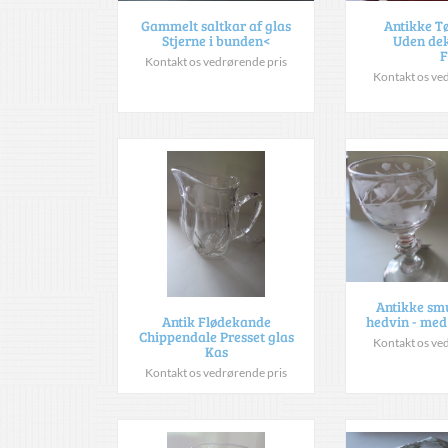
Gammelt saltkar af glas
Antikke T
Stjerne i bunden<
Uden dek
F
Kontakt os vedrørende pris
Kontakt os ve
Antikke smu
hedvin - med
Antik Flødekande
Chippendale Presset glas
Kontakt os ve
Kas
Kontakt os vedrørende pris