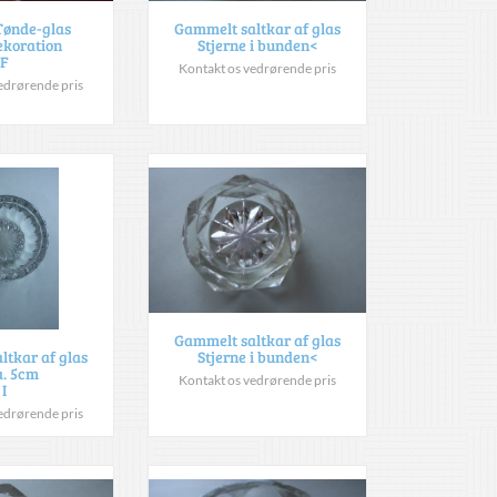
Tønde-glas
Gammelt saltkar af glas
ekoration
Stjerne i bunden<
F
Kontakt os vedrørende pris
edrørende pris
Gammelt saltkar af glas
Stjerne i bunden<
ltkar af glas
a. 5cm
Kontakt os vedrørende pris
I
edrørende pris