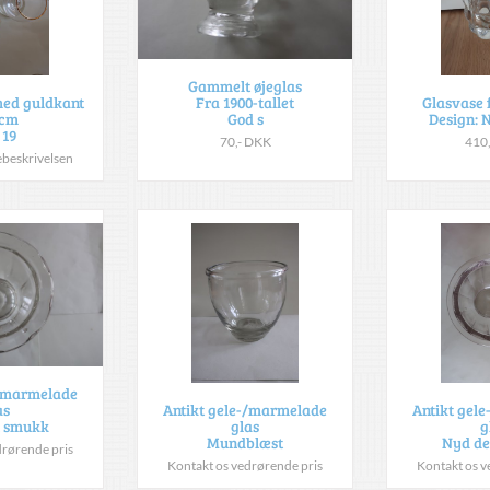
Gammelt øjeglas
Fra 1900-tallet
ed guldkant
Glasvase 
God s
9cm
Design: 
 19
70,- DKK
410
rebeskrivelsen
-/marmelade
as
Antikt gele-/marmelade
Antikt gel
 smukk
glas
g
Mundblæst
Nyd d
drørende pris
Kontakt os vedrørende pris
Kontakt os v