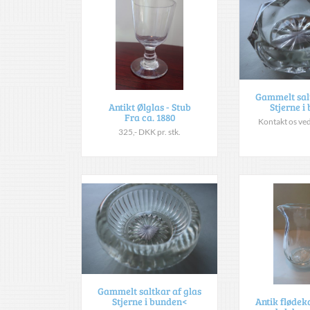
Gammelt salt
Stjerne i
Antikt Ølglas - Stub
Fra ca. 1880
Kontakt os ve
325,- DKK pr. stk.
Gammelt saltkar af glas
Stjerne i bunden<
Antik flødek