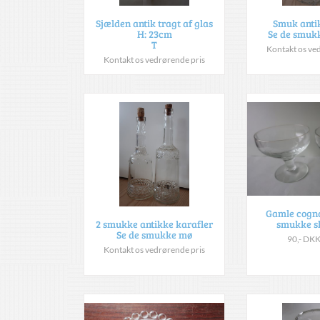
Sjælden antik tragt af glas
Smuk antik
H: 23cm
Se de smuk
T
Kontakt os ve
Kontakt os vedrørende pris
Gamle cogn
smukke sl
2 smukke antikke karafler
Se de smukke mø
90,- DKK
Kontakt os vedrørende pris