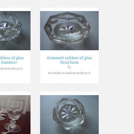
ltkar af glas
Gammelt saltkar af glas
 i bunden<
Oval form
L:
edrørende pris
Kontakt os vedrørende pris