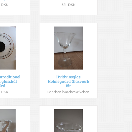
- DKK
85,- DKK
traditionel
Hvidvinsglas
 glasskål
Holmegaard Glasværk
ed
Bir
- DKK
Se prisen i varebeskrivelsen