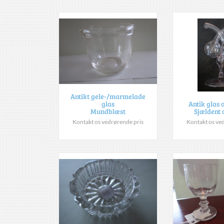
Antikt gele-/marmelade
glas
Antik glas 
Mundblæst
Sjældent 
Kontakt os vedrørende pris
Kontakt os ve