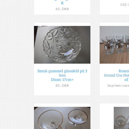
K
110,-
65,- DKK
Smuk gammel glasskål på 3
Rosen
ben
Grand Cru Hot
Diam: 17cm<
af
85,- DKK
Se prisen i va