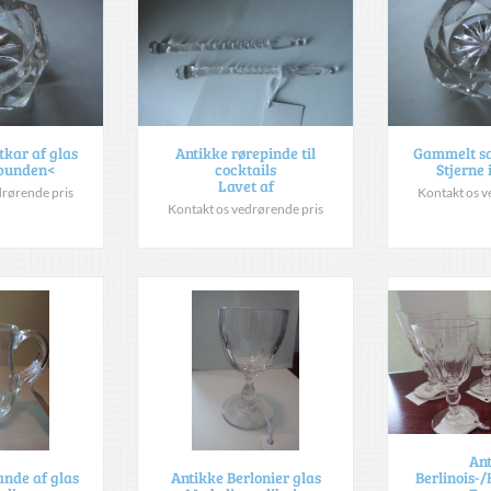
kar af glas
Antikke rørepinde til
Gammelt sa
 bunden<
cocktails
Stjerne
Lavet af
drørende pris
Kontakt os v
Kontakt os vedrørende pris
An
Berlinois-
ande af glas
Antikke Berlonier glas