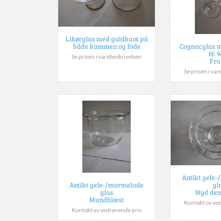
Likørglas med guldkant på
både kummen og fode
Cognacglas m
H: 
Se prisen i varebeskrivelsen
Fra
Se prisen i va
Antikt gele
gl
Antikt gele-/marmelade
Nyd den
glas
Mundblæst
Kontakt os ve
Kontakt os vedrørende pris