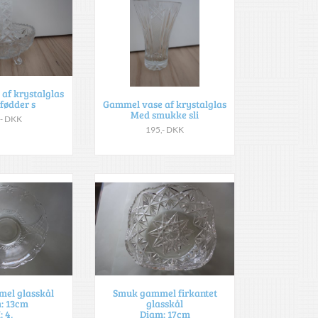
af krystalglas
fødder s
Gammel vase af krystalglas
Med smukke sli
,- DKK
195,- DKK
el glasskål
Smuk gammel firkantet
: 13cm
glasskål
: 4,
Diam: 17cm