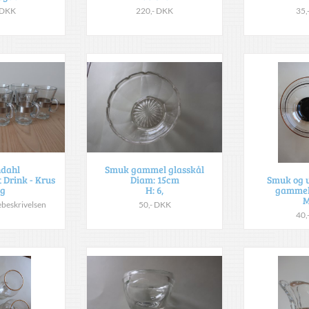
 DKK
220,- DKK
35,
dahl
Smuk gammel glasskål
 Drink - Krus
Diam: 15cm
Smuk og u
 g
H: 6,
gammel
M
rebeskrivelsen
50,- DKK
40,