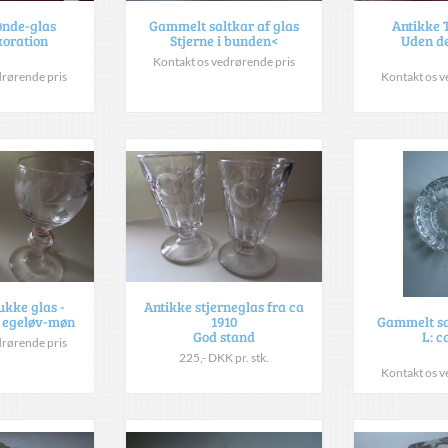
ønde-glas
Gammelt saltkar af glas
Antikke 
oration
Stjerne i bunden<
Uden d
Kontakt os vedrørende pris
drørende pris
Kontakt os v
kke glas -
Antikke stjerneglas fra ca
 egeløv-møn
1910
Gammelt sa
God stand
L: c
drørende pris
225,- DKK pr. stk.
Kontakt os v