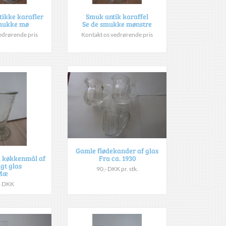
tikke karafler
Smuk antik karaffel
smukke mø
Se de smukke mønstre
edrørende pris
Kontakt os vedrørende pris
Gamle flødekander af glas
Fra ca. 1930
 køkkenmål af
igt glas
90,- DKK pr. stk.
Mæ
- DKK