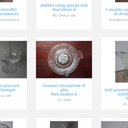
Antikke toddy-glas på stilk
Med oliven sl
 karaffel
2 smukke an
ke mønstre
Se de 
90,- DKK pr. stk.
drørende pris
Kontakt os v
acglas med
Gammel citronpresse af
ibninger
glas
Godt gammel
Med smukke sl
kraft
 pr. sæt
55,- DKK
45,