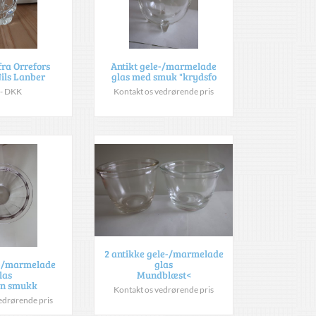
fra Orrefors
Antikt gele-/marmelade
Nils Lanber
glas med smuk "krydsfo
,- DKK
Kontakt os vedrørende pris
2 antikke gele-/marmelade
glas
e-/marmelade
Mundblæst<
las
en smukk
Kontakt os vedrørende pris
edrørende pris