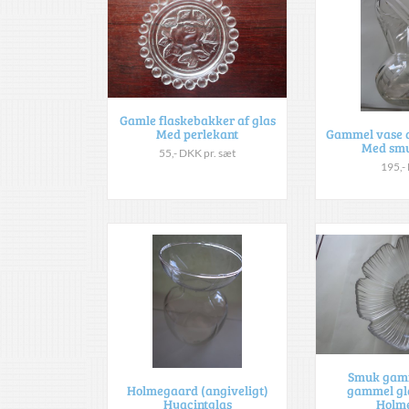
Gamle flaskebakker af glas
Med perlekant
Gammel vase a
Med smu
55,- DKK pr. sæt
195,-
Smuk gam
gammel gla
Holmegaard (angiveligt)
Holm
Hyacintglas