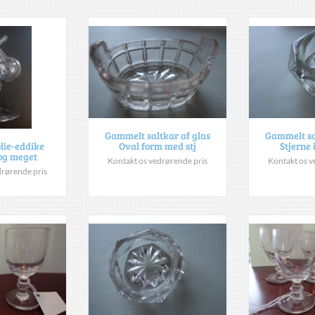
Gammelt saltkar af glas
Gammelt sa
Oval form med stj
Stjerne
olie-eddike
og meget
Kontakt os vedrørende pris
Kontakt os v
drørende pris