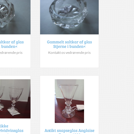
ltkar af glas
Gammelt saltkar af glas
 i bunden<
Stjerne i bunden<
edrørende pris
Kontakt os vedrørende pris
tikke
/Hvidvinsglas
Antikt snapseglas Anglaise