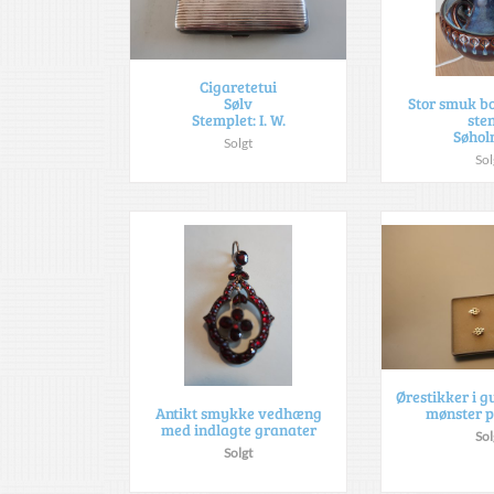
Cigaretetui
Sølv
Stor smuk b
Stemplet: I. W.
sten
Søhol
Solgt
Sol
Ørestikker i g
mønster p
Antikt smykke vedhæng
med indlagte granater
Sol
Solgt