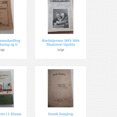
remmedordbog
Nordstjernen 1893-1894
laring og U
Illustreret Ugebla
olgt
Solgt
te i 5. Klasse
Dansk Sangbog