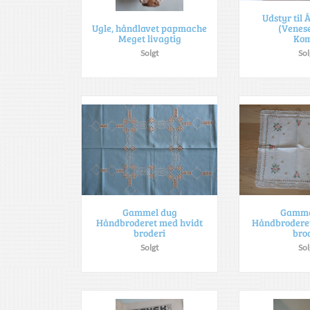
Udstyr til 
(Venese
Ugle, håndlavet papmache
Kom
Meget livagtig
Sol
Solgt
Gammel dug
Gamme
Håndbroderet med hvidt
Håndbroderet
broderi
bro
Solgt
Sol