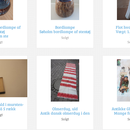
ordlampe af
Bordlampe
Flot hv
tøj
Søholm bordlampe af stentøj
Vægt: 1
m ste
Solgt
gt
S
uld i mursten-
å 5 rækk
Olmerdug, uld
Antikke G
Antik dansk olmerdug i den
Mange fo
gt
Solgt
S