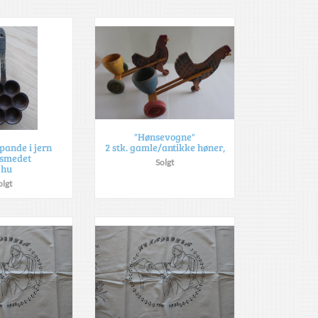
"Hønsevogne"
2 stk. gamle/antikke høner,
pande i jern
smedet
Solgt
 hu
olgt