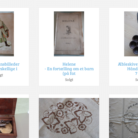
nsbilleder
Helene
Æbleskive
kellige i
- En fortælling om et barn
Hånd
(på fat
7
gt
Solgt
S