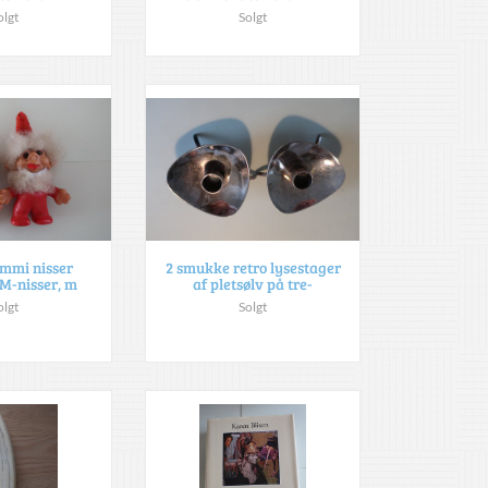
olgt
Solgt
ummi nisser
2 smukke retro lysestager
M-nisser, m
af pletsølv på tre-
olgt
Solgt