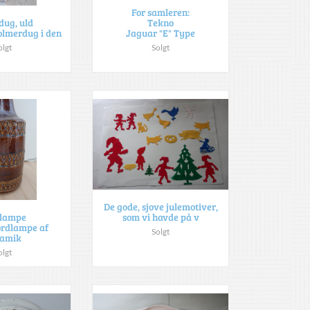
For samleren:
Tekno
dug, uld
Jaguar "E" Type
olmerdug i den
Solgt
olgt
De gode, sjove julemotiver,
som vi havde på v
dlampe
ordlampe af
Solgt
ramik
olgt