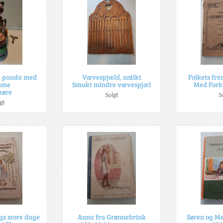
k, panda med
Vævespjæld, antikt
Folkets f
mme
Smukt mindre vævespjæl
Med Fork
køre
Solgt
S
gt
s store dage
Anna fra Grønnebrink
Søren og Met