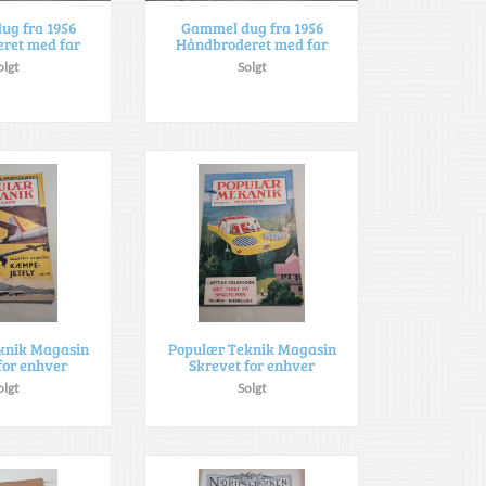
ug fra 1956
Gammel dug fra 1956
ret med far
Håndbroderet med far
olgt
Solgt
knik Magasin
Populær Teknik Magasin
for enhver
Skrevet for enhver
olgt
Solgt