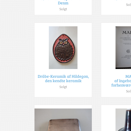
Denm
Sol
Solgt
Dråbe-Keramik af Hildegon,
M
den kendte keramik
af Ingebo
forhenvære
Solgt
Sol