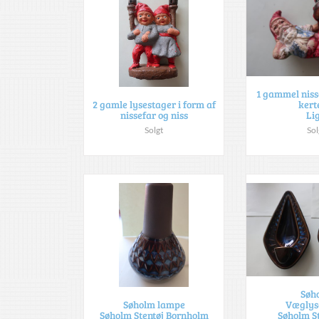
1 gammel nisse
kert
2 gamle lysestager i form af
Li
nissefar og niss
Sol
Solgt
Søh
Væglys
Søholm lampe
Søholm St
Søholm Stentøj Bornholm