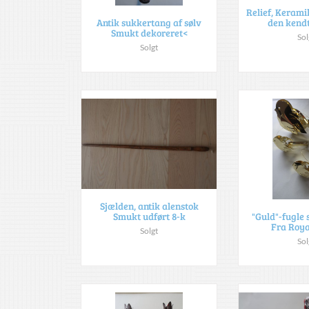
Relief, Kerami
den kend
Antik sukkertang af sølv
Smukt dekoreret<
Sol
Solgt
Sjælden, antik alenstok
Smukt udført 8-k
"Guld"-fugle 
Fra Roya
Solgt
Sol