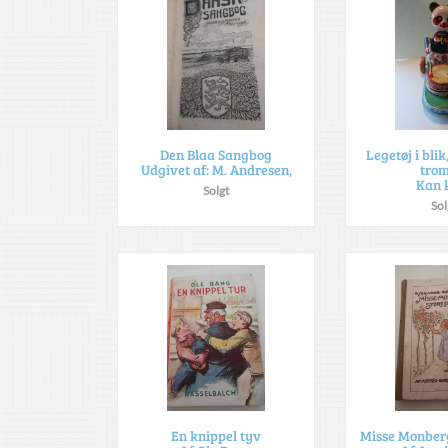
Den Blaa Sangbog
Legetøj i bli
Udgivet af: M. Andresen,
tro
Kan 
Solgt
Sol
En knippel tyv
Misse Monberg