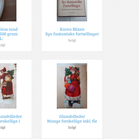
alros tand
Karen Blixen
.500 gram
Syv fantastiske fortællinger
L:
Solgt
olgt
lansbilleder
Glansbilleder
rskellige i
Mange forskellige inkl. fle
olgt
Solgt