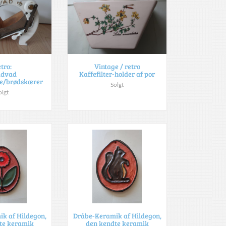
tro:
Vintage / retro
dvad
Kaffefilter-holder af por
e/brødskærer
Solgt
olgt
k af Hildegon,
Dråbe-Keramik af Hildegon,
te keramik
den kendte keramik