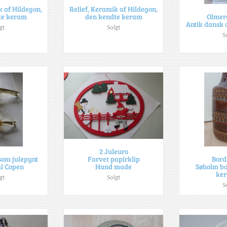
k af Hildegon,
Relief, Keramik af Hildegon,
te keram
den kendte keram
Olmer
Antik dansk 
gt
Solgt
S
2 Juleuro
Farvet papirklip
som julepynt
Bor
Hand made
l Copen
Søholm b
ke
Solgt
gt
S