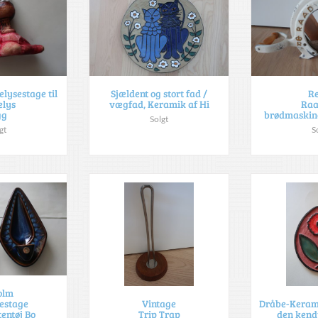
lysestage til
Sjældent og stort fad /
Re
elys
vægfad, Keramik af Hi
Raa
gg
brødmaskin
Solgt
gt
S
olm
estage
Vintage
Dråbe-Kerami
entøj Bo
Trip Trap
den kend