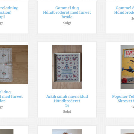
Åreladning
Gammel dug
Gammel d
ction)
Håndbroderet med farvet
Håndbrode
pl
brode
S
gt
Solgt
l dug
 med farvet
Antik smuk navneklud
Populær Te
der
Håndbroderet
Skrevet 
Te
gt
S
Solgt