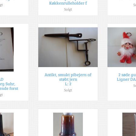
Køkkenrulleholder f
gt
S
Solgt
Antikt, smukt pibejern af
2 søde g
støbt jern
Ligner DA
AD
L: 2
rg Suhr,
S
nde forst
Solgt
gt