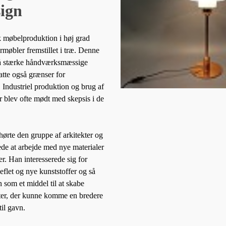
ign
k møbelproduktion i høj grad
møbler fremstillet i træ. Denne
på stærke håndværksmæssige
tte også grænser for
 Industriel produktion og brug af
er blev ofte mødt med skepsis i de
hørte den gruppe af arkitekter og
ede at arbejde med nye materialer
r. Han interesserede sig for
eflet og nye kunststoffer og så
n som et middel til at skabe
ter, der kunne komme en bredere
til gavn.