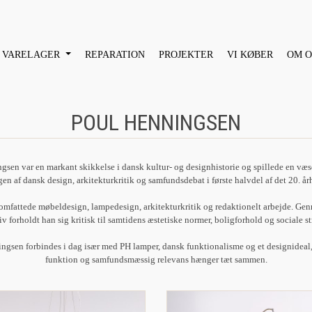
VARELAGER
REPARATION
PROJEKTER
VI KØBER
OM O
POUL HENNINGSEN
sen var en markant skikkelse i dansk kultur- og designhistorie og spillede en væse
en af dansk design, arkitekturkritik og samfundsdebat i første halvdel af det 20. å
omfattede møbeldesign, lampedesign, arkitekturkritik og redaktionelt arbejde. Gen
iv forholdt han sig kritisk til samtidens æstetiske normer, boligforhold og sociale st
ngsen forbindes i dag især med PH lamper, dansk funktionalisme og et designideal,
funktion og samfundsmæssig relevans hænger tæt sammen.