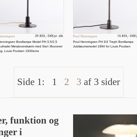
Henningsen
29.800,- DKK pr. stk.
Poul Henningsen
16.800,- DKK p
Henningsen Bordlampe Model PH 3,5/2,5
Poul Henningsen PH 3/2 Treph Bordlampe
ulmalet Metaloverskærm med Stel i Bruneret
Jubilæumsmodel 1994 for Louis Poulsen
ng, Louis Poulsen 1930erne
Side 1:
1
2
3
af 3 sider
r, funktion og
nger i