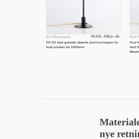
Poul Henningsen
38.500,- DKK pr. stk.
Poul 
PH 3/2 med gulmalet skærme poul henningsen for
Poul 
louis poulsen fra 1930erne
med G
Messi
Materiale
nye retni