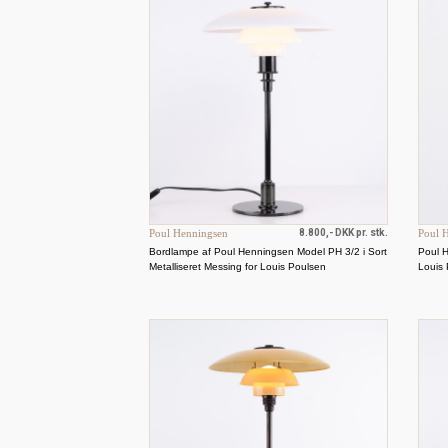
Poul Henningsen
8.800,- DKK pr. stk.
Poul 
Bordlampe af Poul Henningsen Model PH 3/2 i Sort
Poul H
Metalliseret Messing for Louis Poulsen
Louis