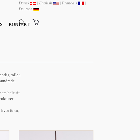
Dansk
|
English
|
Français
|
Deutsch
S
KONTAKT
ntlig rolle i
rhundrede.
nem hele sit
rukturer.
 hvor form,