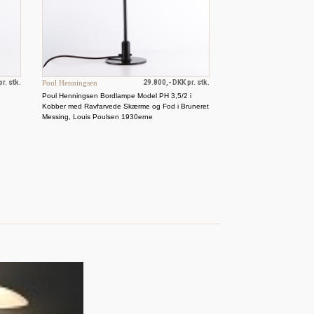
r. stk.
Poul Henningsen
29.800,- DKK pr. stk.
Poul Henningsen Bordlampe Model PH 3,5/2 i
Kobber med Ravfarvede Skærme og Fod i Bruneret
Messing, Louis Poulsen 1930erne