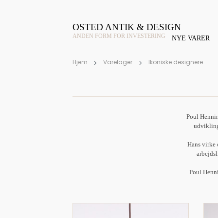
OSTED ANTIK & DESIGN
ANDEN FORM FOR INVESTERING
NYE VARER
Hjem
Varelager
Ikoniske designere
Poul Henning
udvikling
Hans virke 
arbejdsl
Poul Henni