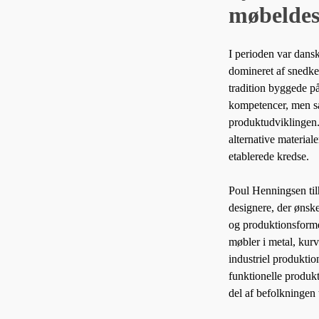
møbeldes
I perioden var dans
domineret af snedker
tradition byggede 
kompetencer, men sa
produktudviklingen.
alternative material
etablerede kredse.
Poul Henningsen til
designere, der ønsk
og produktionsforme
møbler i metal, kurv
industriel produktio
funktionelle produk
del af befolkningen 