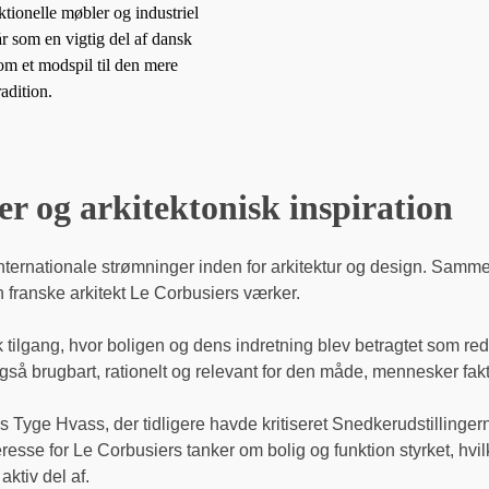
tionelle møbler og industriel
r som en vigtig del af dansk
om et modspil til den mere
adition.
er og arkitektonisk inspiration
nternationale strømninger inden for arkitektur og design. Sa
 franske arkitekt Le Corbusiers værker.
sk tilgang, hvor boligen og dens indretning blev betragtet som red
så brugbart, rationelt og relevant for den måde, mennesker fakt
Tyge Hvass, der tidligere havde kritiseret Snedkerudstillinger
resse for Le Corbusiers tanker om bolig og funktion styrket, hv
ktiv del af.