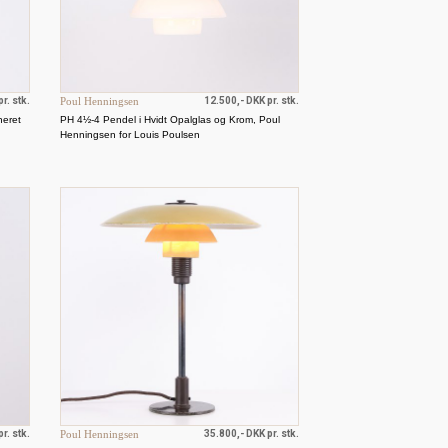
r. stk.
Poul Henningsen
12.500,- DKK pr. stk.
neret
PH 4½-4 Pendel i Hvidt Opalglas og Krom, Poul
Henningsen for Louis Poulsen
r. stk.
Poul Henningsen
35.800,- DKK pr. stk.