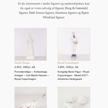
Er du interesseret i andre figurer og samlerobjekter, kan
du også se vores udvalg af
figurer
,
Bing & Grøndahl
figurer
,
Dahl Jensen figurer
,
Aluminia figurer
og
Bjørn
Wiinblad figurer
.
Dansk Design
Royal Copenhagen
6.800,- DKK pr. stk.
2.800,- DKK pr. stk.
Porcelænsfigur – Kokkedragt,
Kongelig Murer Figur - Royal
Amager – Carl Martin-Hansen –
Copenhagen - Model 4377 -
Royal Copenhagen
Johannes Hedegaard