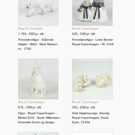
Bing & Grøndahl
Royal Copenhagen
1.700,- DKK pr. stk.
625,- DKK pr. stk.
Porcelænsfigur - Stående
Porcelænsfigur - Lotte Benter
Isbjørn - B&G - Niels Nielsen -
Royal Copenhagen - Nr. 1316
nr. : 1785
Royal Copenhagen
Royal Copenhagen
875,- DKK pr. stk.
395,- DKK pr. stk.
Figur - Royal Copenhagen -
Hvid Isbjørneunge, Stentøj,
Model 4131 - Bode Willumsen -
Royal Copenhagen, Knud
Keramisk Kunst og design
Kyhn, 21434