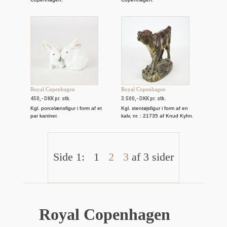
Royal Copenhagen
Royal Copenhagen
450,- DKK pr. stk.
3.500,- DKK pr. stk.
Kgl. porcelænsfigur i form af et
Kgl. stentøjsfigur i form af en
par kaniner.
kalv, nr. : 21735 af Knud Kyhn.
Side 1:
1
2
3
af 3 sider
Royal Copenhagen