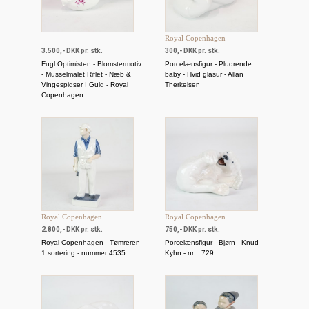
Royal Copenhagen
3.500,- DKK pr. stk.
300,- DKK pr. stk.
Fugl Optimisten - Blomstermotiv
Porcelænsfigur - Pludrende
- Musselmalet Riflet - Næb &
baby - Hvid glasur - Allan
Vingespidser I Guld - Royal
Therkelsen
Copenhagen
Royal Copenhagen
Royal Copenhagen
2.800,- DKK pr. stk.
750,- DKK pr. stk.
Royal Copenhagen - Tømreren -
Porcelænsfigur - Bjørn - Knud
1 sortering - nummer 4535
Kyhn - nr. : 729