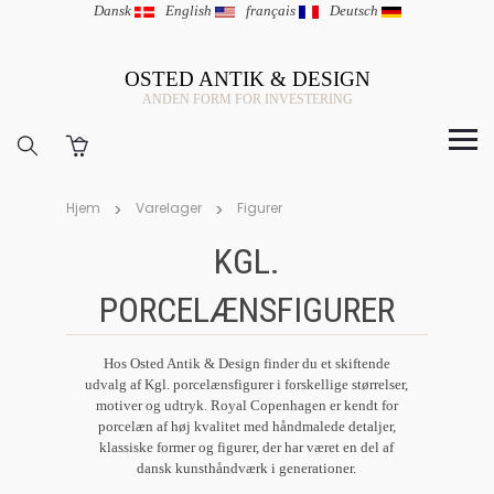
Dansk
|
English
|
français
|
Deutsch
OSTED ANTIK & DESIGN
ANDEN FORM FOR INVESTERING
Hjem
Varelager
Figurer
KGL.
PORCELÆNSFIGURER
Hos Osted Antik & Design finder du et skiftende
udvalg af Kgl. porcelænsfigurer i forskellige størrelser,
motiver og udtryk. Royal Copenhagen er kendt for
porcelæn af høj kvalitet med håndmalede detaljer,
klassiske former og figurer, der har været en del af
dansk kunsthåndværk i generationer.