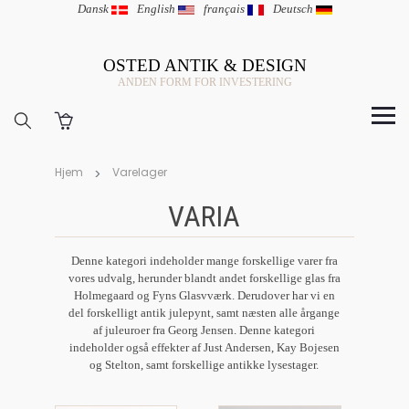
Dansk
|
English
|
français
|
Deutsch
OSTED ANTIK & DESIGN
ANDEN FORM FOR INVESTERING
Hjem
Varelager
VARIA
Denne kategori indeholder mange forskellige varer fra
vores udvalg, herunder blandt andet forskellige glas fra
Holmegaard og Fyns Glasvværk. Derudover har vi en
del forskelligt antik julepynt, samt næsten alle årgange
af juleuroer fra Georg Jensen. Denne kategori
indeholder også effekter af Just Andersen, Kay Bojesen
og Stelton, samt forskellige antikke lysestager.